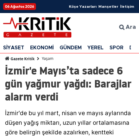
06 Ağustos 2026
Köşe Yazarları
Manşetler
İletişim
Ara
SİYASET
EKONOMİ
GÜNDEM
YEREL
SPOR
DÜ
Yaşam
Gazete Kritik
İzmir'e Mayıs’ta sadece 6
gün yağmur yağdı: Barajlar
alarm verdi
İzmir'de bu yıl mart, nisan ve mayıs aylarında
düşen yağış miktarı, uzun yıllar ortalamasına
göre belirgin şekilde azalırken, kentteki