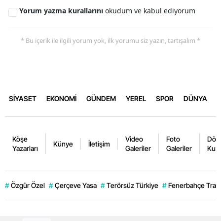
Yorum yazma kurallarını
okudum ve kabul ediyorum
* Bu içerik ile ilgili yorum yok, ilk yorumu siz yazın, tartışalım *
SİYASET
EKONOMİ
GÜNDEM
YEREL
SPOR
DÜNYA
Köşe
Video
Foto
Dövi
Künye
İletişim
Yazarları
Galeriler
Galeriler
Kurl
#
Özgür Özel
#
Çerçeve Yasa
#
Terörsüz Türkiye
#
Fenerbahçe Trans