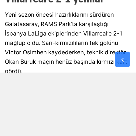
Yeni sezon öncesi hazırlıklarını sürdüren
Galatasaray, RAMS Park’ta karşılaştığı
İspanya LaLiga ekiplerinden Villarreal’e 2-1
mağlup oldu. Sarı-kırmızılıların tek golünü
Victor Osimhen kaydederken, teknik direktör
Okan Buruk maçın henüz başında kırmızı kart
gördü.
Merve Nehir
Yayınlanma
08 Ağustos 2026 - 23:00
Haber Editörü