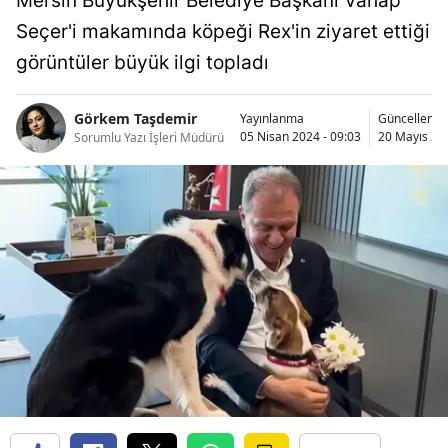
Mersin Büyükşehir Belediye Başkanı Vahap
Seçer'i makamında köpeği Rex'in ziyaret ettiği
görüntüler büyük ilgi topladı
Görkem Taşdemir
Yayınlanma
Güncellenm
05 Nisan 2024 - 09:03
20 Mayıs 202
Sorumlu Yazı İşleri Müdürü