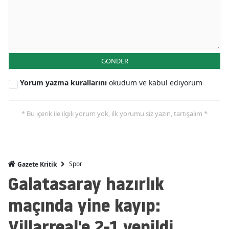
GÖNDER
Yorum yazma kurallarını
okudum ve kabul ediyorum
* Bu içerik ile ilgili yorum yok, ilk yorumu siz yazın, tartışalım *
Spor
Gazete Kritik
Galatasaray hazırlık
maçında yine kayıp:
Villarreal'e 2-1 yenildi