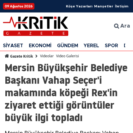
09 Ağustos 2026
Köşe Yazarları
Manşetler
İletişim
Ara
SİYASET
EKONOMİ
GÜNDEM
YEREL
SPOR
DÜ
Videolar
Video Galerisi
Gazete Kritik
Mersin Büyükşehir Belediye
Başkanı Vahap Seçer'i
makamında köpeği Rex'in
ziyaret ettiği görüntüler
büyük ilgi topladı