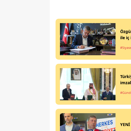
Özgür
ile iç 
#Siyas
Türki
imzal
#Gün
YENİ 