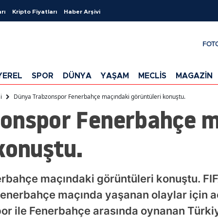
rı
Kripto Fiyatları
Haber Arşivi
FOT
YEREL
SPOR
DÜNYA
YAŞAM
MECLİS
MAGAZİN
i
Dünya Trabzonspor Fenerbahçe maçındaki görüntüleri konuştu.
onspor Fenerbahçe m
konuştu.
bahçe maçındaki görüntüleri konuştu. FIF
Fenerbahçe maçında yaşanan olaylar için a
por ile Fenerbahçe arasında oynanan Türki