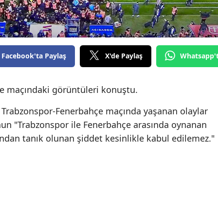
Facebook'ta Paylaş
X'de Paylaş
Whatsapp'
 maçındaki görüntüleri konuştu.
, Trabzonspor-Fenerbahçe maçında yaşanan olaylar
o'nun "Trabzonspor ile Fenerbahçe arasında oynanan
ndan tanık olunan şiddet kesinlikle kabul edilemez."