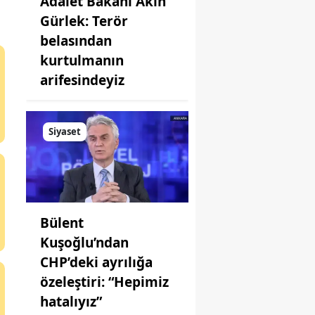
Adalet Bakanı Akın
Gürlek: Terör
belasından
kurtulmanın
arifesindeyiz
Siyaset
Bülent
Kuşoğlu’ndan
CHP’deki ayrılığa
özeleştiri: “Hepimiz
hatalıyız”