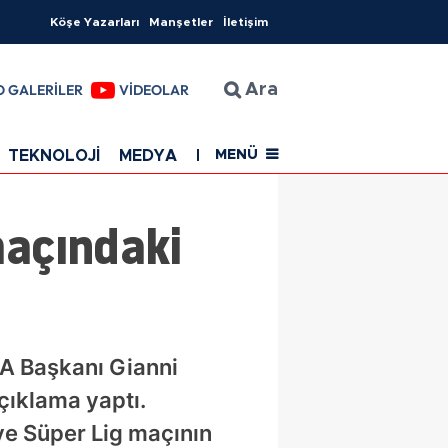
Köşe Yazarları
Manşetler
İletişim
O GALERİLER
VİDEOLAR
Ara
TEKNOLOJİ
MEDYA
EĞİTİM
SAĞLIK
Resmi Rekla
MENÜ
açındaki
A Başkanı Gianni
çıklama yaptı.
ye Süper Lig maçının