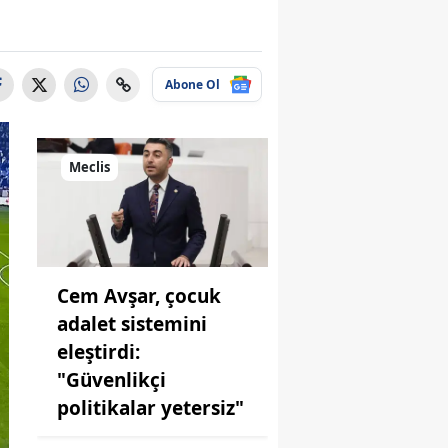
Abone Ol
Meclis
Cem Avşar, çocuk
adalet sistemini
eleştirdi:
"Güvenlikçi
politikalar yetersiz"