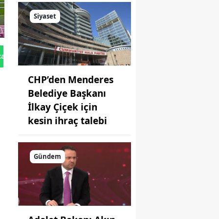
Siyaset
tan Gönder
CHP’den Menderes
Belediye Başkanı
İlkay Çiçek için
kesin ihraç talebi
Gündem