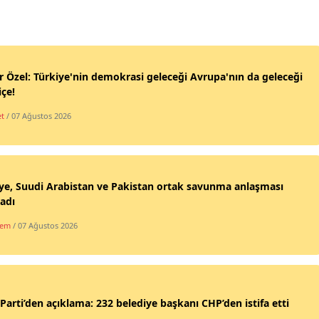
 Özel: Türkiye'nin demokrasi geleceği Avrupa'nın da geleceği
içe!
et
/ 07 Ağustos 2026
ye, Suudi Arabistan ve Pakistan ortak savunma anlaşması
adı
dem
/ 07 Ağustos 2026
Parti’den açıklama: 232 belediye başkanı CHP’den istifa etti