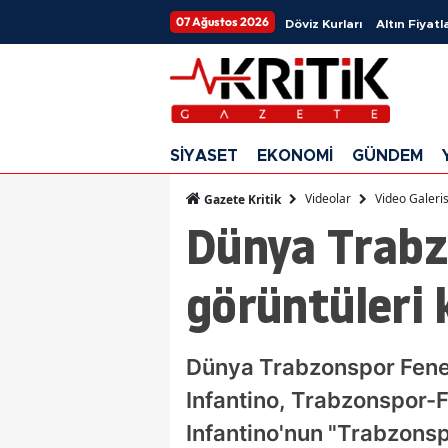
07 Ağustos 2026
Döviz Kurları
Altın Fiyatla
SİYASET
EKONOMİ
GÜNDEM
Videolar
Video Galeris
Gazete Kritik
Dünya Trabz
görüntüleri 
Dünya Trabzonspor Fener
Infantino, Trabzonspor-
Infantino'nun "Trabzons