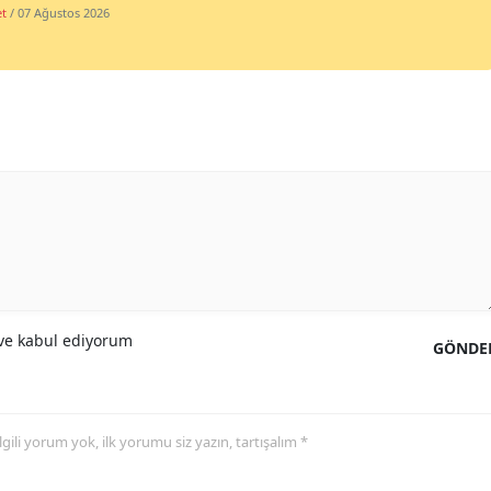
et
/ 07 Ağustos 2026
e kabul ediyorum
GÖNDE
 ilgili yorum yok, ilk yorumu siz yazın, tartışalım *