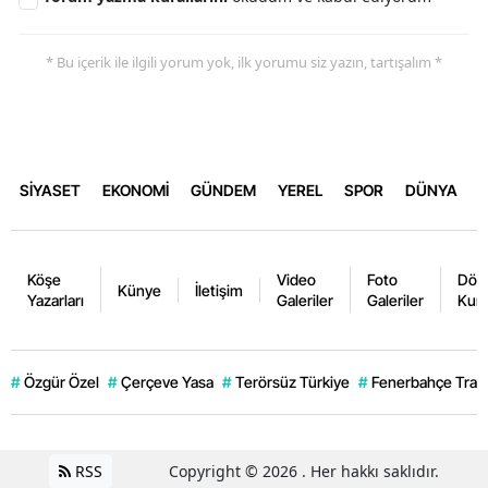
* Bu içerik ile ilgili yorum yok, ilk yorumu siz yazın, tartışalım *
SİYASET
EKONOMİ
GÜNDEM
YEREL
SPOR
DÜNYA
Köşe
Video
Foto
Dövi
Künye
İletişim
Yazarları
Galeriler
Galeriler
Kurl
#
Özgür Özel
#
Çerçeve Yasa
#
Terörsüz Türkiye
#
Fenerbahçe Trans
RSS
Copyright © 2026 . Her hakkı saklıdır.