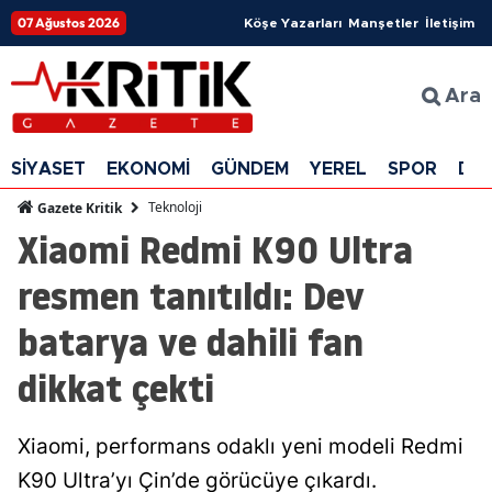
07 Ağustos 2026
Köşe Yazarları
Manşetler
İletişim
Ara
SİYASET
EKONOMİ
GÜNDEM
YEREL
SPOR
DÜ
Teknoloji
Gazete Kritik
Xiaomi Redmi K90 Ultra
resmen tanıtıldı: Dev
batarya ve dahili fan
dikkat çekti
Xiaomi, performans odaklı yeni modeli Redmi
K90 Ultra’yı Çin’de görücüye çıkardı.