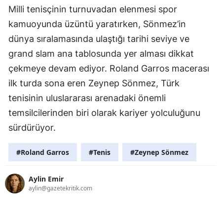
Milli tenisçinin turnuvadan elenmesi spor
kamuoyunda üzüntü yaratırken, Sönmez’in
dünya sıralamasında ulaştığı tarihi seviye ve
grand slam ana tablosunda yer alması dikkat
çekmeye devam ediyor. Roland Garros macerası
ilk turda sona eren Zeynep Sönmez, Türk
tenisinin uluslararası arenadaki önemli
temsilcilerinden biri olarak kariyer yolculuğunu
sürdürüyor.
#Roland Garros
#Tenis
#Zeynep Sönmez
Aylin Emir
aylin@gazetekritik.com