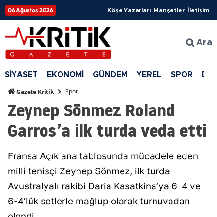
06 Ağustos 2026
Köşe Yazarları
Manşetler
İletişim
Ara
SİYASET
EKONOMİ
GÜNDEM
YEREL
SPOR
DÜ
Spor
Gazete Kritik
Zeynep Sönmez Roland
Garros’a ilk turda veda etti
Fransa Açık ana tablosunda mücadele eden
milli tenisçi Zeynep Sönmez, ilk turda
Avustralyalı rakibi Daria Kasatkina’ya 6-4 ve
6-4’lük setlerle mağlup olarak turnuvadan
elendi.