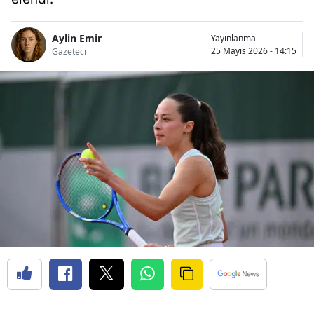
Aylin Emir
Yayınlanma
25 Mayıs 2026 - 14:15
Gazeteci