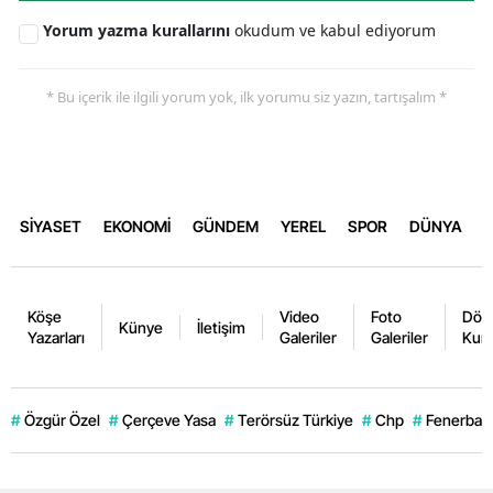
Yorum yazma kurallarını
okudum ve kabul ediyorum
* Bu içerik ile ilgili yorum yok, ilk yorumu siz yazın, tartışalım *
SİYASET
EKONOMİ
GÜNDEM
YEREL
SPOR
DÜNYA
Köşe
Video
Foto
Dövi
Künye
İletişim
Yazarları
Galeriler
Galeriler
Kurl
#
Özgür Özel
#
Çerçeve Yasa
#
Terörsüz Türkiye
#
Chp
#
Fenerbahç