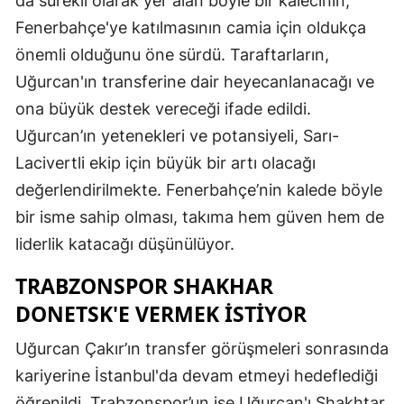
da sürekli olarak yer alan böyle bir kalecinin,
Fenerbahçe'ye katılmasının camia için oldukça
önemli olduğunu öne sürdü. Taraftarların,
Uğurcan'ın transferine dair heyecanlanacağı ve
ona büyük destek vereceği ifade edildi.
Uğurcan’ın yetenekleri ve potansiyeli, Sarı-
Lacivertli ekip için büyük bir artı olacağı
değerlendirilmekte. Fenerbahçe’nin kalede böyle
bir isme sahip olması, takıma hem güven hem de
liderlik katacağı düşünülüyor.
TRABZONSPOR SHAKHAR
DONETSK'E VERMEK ISTIYOR
Uğurcan Çakır’ın transfer görüşmeleri sonrasında
kariyerine İstanbul'da devam etmeyi hedeflediği
öğrenildi. Trabzonspor’un ise Uğurcan'ı Shakhtar