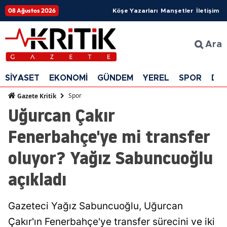
08 Ağustos 2026
Köşe Yazarları
Manşetler
İletişim
Ara
SİYASET
EKONOMİ
GÜNDEM
YEREL
SPOR
DÜ
Spor
Gazete Kritik
Uğurcan Çakır
Fenerbahçe'ye mi transfer
oluyor? Yağız Sabuncuoğlu
açıkladı
Gazeteci Yağız Sabuncuoğlu, Uğurcan
Çakır'ın Fenerbahçe'ye transfer sürecini ve iki