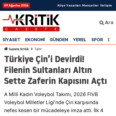
09 Ağustos 2026
Köşe Yazarları
Manşetler
İletişim
Ara
SİYASET
EKONOMİ
GÜNDEM
YEREL
SPOR
DÜ
Spor
Gazete Kritik
Türkiye Çin’i Devirdi!
Filenin Sultanları Altın
Sette Zaferin Kapısını Açtı
A Milli Kadın Voleybol Takımı, 2026 FIVB
Voleybol Milletler Ligi’nde Çin karşısında
nefes kesen bir mücadeleye imza attı. İlk 4