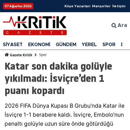
07 Ağustos 2026
Köşe Yazarları
Manşetler
İletişim
Ara
SİYASET
EKONOMİ
GÜNDEM
YEREL
SPOR
DÜ
Spor
Gazete Kritik
Katar son dakika golüyle
yıkılmadı: İsviçre’den 1
puanı kopardı
2026 FIFA Dünya Kupası B Grubu’nda Katar ile
İsviçre 1-1 berabere kaldı. İsviçre, Embolo’nun
penaltı golüyle uzun süre önde götürdüğü