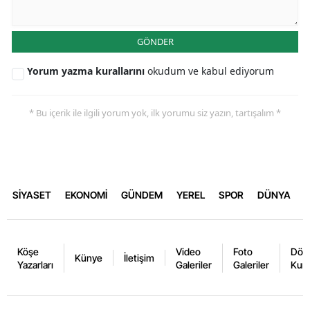
GÖNDER
Yorum yazma kurallarını
okudum ve kabul ediyorum
* Bu içerik ile ilgili yorum yok, ilk yorumu siz yazın, tartışalım *
SİYASET
EKONOMİ
GÜNDEM
YEREL
SPOR
DÜNYA
Köşe
Video
Foto
Dövi
Künye
İletişim
Yazarları
Galeriler
Galeriler
Kurl