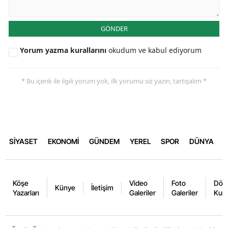
GÖNDER
Yorum yazma kurallarını
okudum ve kabul ediyorum
* Bu içerik ile ilgili yorum yok, ilk yorumu siz yazın, tartışalım *
SİYASET
EKONOMİ
GÜNDEM
YEREL
SPOR
DÜNYA
Köşe
Video
Foto
Dövi
Künye
İletişim
Yazarları
Galeriler
Galeriler
Kurl