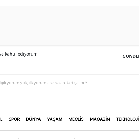
e kabul ediyorum
GÖNDE
 ilgili yorum yok, ilk yorumu siz yazın, tartışalım *
L
SPOR
DÜNYA
YAŞAM
MECLİS
MAGAZİN
TEKNOLOJİ