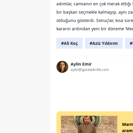
adımlar, camianın en çok merak ettiği 
bir başkan seçmekle kalmayıp, aynı z
olduğunu gösterdi. Sonuçlar, kısa sür
kararın ardından yeni bir döneme ‘Mer
#Ali Koç
#Aziz Yıldırım
#
Aylin Emir
aylin@gazetekritik.com
Marma
arama