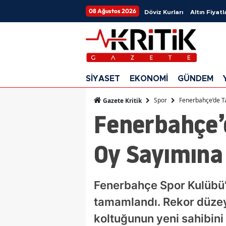
08 Ağustos 2026
Döviz Kurları
Altın Fiyatl
SİYASET
EKONOMİ
GÜNDEM
Spor
Fenerbahçe’de Ta
Gazete Kritik
Fenerbahçe’d
Oy Sayımına 
Fenerbahçe Spor Kulübü’n
tamamlandı. Rekor düzey
koltuğunun yeni sahibini 