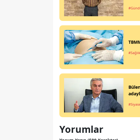
#Gün
TBMM'
#Sağlı
Büle
aday
#Siyas
Yorumlar