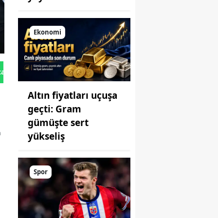
Ekonomi
tan Gönder
Altın fiyatları uçuşa
geçti: Gram
gümüşte sert
n
yükseliş
Spor