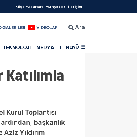
Köşe Yazarları
Manşetler
İletişim
O GALERİLER
VİDEOLAR
Ara
TEKNOLOJİ
MEDYA
EĞİTİM
SAĞLIK
Resmi Rekla
MENÜ
 Katılımla
 Kurul Toplantısı
 ardından, başkanlık
e Aziz Yıldırım