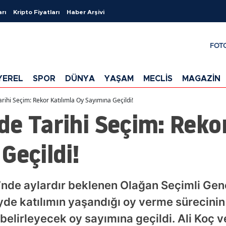
arı
Kripto Fiyatları
Haber Arşivi
FOT
YEREL
SPOR
DÜNYA
YAŞAM
MECLİS
MAGAZİN
rihi Seçim: Rekor Katılımla Oy Sayımına Geçildi!
e Tarihi Seçim: Rekor
Geçildi!
de aylardır beklenen Olağan Seçimli Genel
de katılımın yaşandığı oy verme sürecinin
belirleyecek oy sayımına geçildi. Ali Koç v