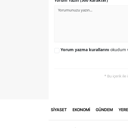
Yorum Yazın (500 Karakter)
Yorum yazma kurallarını
okudum v
* Bu içerik ile
SİYASET
EKONOMİ
GÜNDEM
YERE