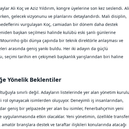
ar Ali Koç ve Aziz Yıldırım, kongre üyelerine son kez seslendi. Al
ken, gelecek vizyonunu ve planlarını detaylandırdı. Mali disiplin,
 hedeflerini vurgulayan Koç, camiadan bir dönem daha destek
, yeniden başkan seçilmesi halinde kulübü eski şanlı günlerine
e Mourinho gibi dünya çapında bir teknik direktörle anlaşması ve
leri arasında geniş yankı buldu. Her iki adayın da güçlü
, seçimi tarihin en çekişmeli başkanlık yarışlarından biri haline
e Yönelik Beklentiler
uğuyla sınırlı değil. Adayların listelerinde yer alan yönetim kurul
 rol oynayacak isimlerden oluşuyor. Deneyimli iş insanlarından,
dar geniş bir yelpazede yer alan bu isimler, Fenerbahçe’nin yeni
e uygulanmasında etkin olacaklar. Yeni yönetimin, özellikle transfe
k, amatör branşlara destek ve taraftar ilişkileri konularında atacağı