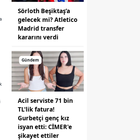
Sörloth Beşiktaş’a
gelecek mi? Atletico
a
Madrid transfer
kararını verdi
Gündem
k
Acil serviste 71 bin
i
TL'lik fatura!
Gurbetçi genç kız
isyan etti: CİMER'e
şikayet ettiler