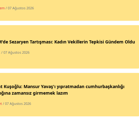
dem
/ 07 Ağustos 2026
de Sezaryen Tartışması: Kadın Vekillerin Tepkisi Gündem Oldu
k
/ 07 Ağustos 2026
nt Kuşoğlu: Mansur Yavaş'ı yıpratmadan cumhurbaşkanlığı
lığına zamansız girmemek lazım
et
/ 07 Ağustos 2026