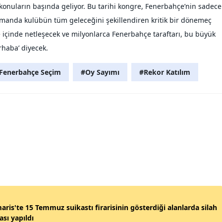
konuların başında geliyor. Bu tarihi kongre, Fenerbahçe’nin sadece
amanda kulübün tüm geleceğini şekillendiren kritik bir dönemeç
e içinde netleşecek ve milyonlarca Fenerbahçe taraftarı, bu büyük
haba’ diyecek.
Fenerbahçe Seçim
#Oy Sayımı
#Rekor Katılım
ris'te 15 Temmuz suikastı firarisinin gösterdiği alanlarda silah
sı yapıldı