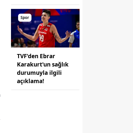
i
Spor
TVF'den Ebrar
Karakurt'un sağlık
durumuyla ilgili
açıklama!
u
r