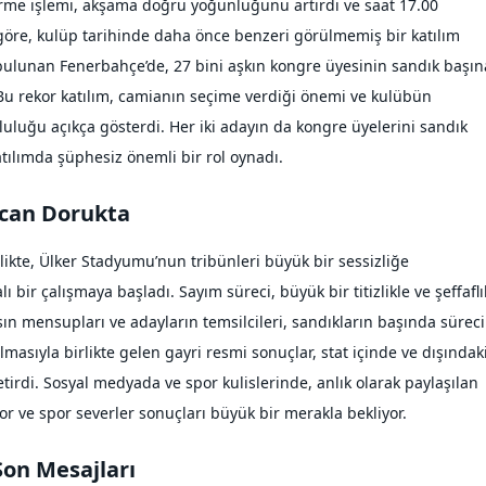
rme işlemi, akşama doğru yoğunluğunu artırdı ve saat 17.00
re göre, kulüp tarihinde daha önce benzeri görülmemiş bir katılım
 bulunan Fenerbahçe’de, 27 bini aşkın kongre üyesinin sandık başın
 Bu rekor katılım, camianın seçime verdiği önemi ve kulübün
luğu açıkça gösterdi. Her iki adayın da kongre üyelerini sandık
tılımda şüphesiz önemli bir rol oynadı.
ecan Dorukta
ikte, Ülker Stadyumu’nun tribünleri büyük bir sessizliğe
bir çalışmaya başladı. Sayım süreci, büyük bir titizlikle ve şeffaflı
sın mensupları ve adayların temsilcileri, sandıkların başında süreci
lmasıyla birlikte gelen gayri resmi sonuçlar, stat içinde ve dışındak
tirdi. Sosyal medyada ve spor kulislerinde, anlık olarak paylaşılan
or ve spor severler sonuçları büyük bir merakla bekliyor.
 Son Mesajları