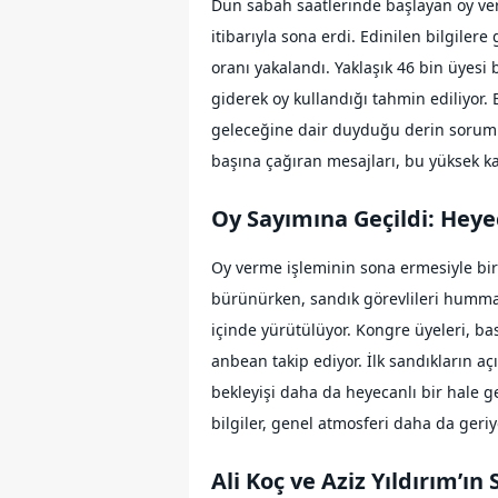
Dün sabah saatlerinde başlayan oy ve
itibarıyla sona erdi. Edinilen bilgile
oranı yakalandı. Yaklaşık 46 bin üyesi
giderek oy kullandığı tahmin ediliyor.
geleceğine dair duyduğu derin sorumlu
başına çağıran mesajları, bu yüksek ka
Oy Sayımına Geçildi: Hey
Oy verme işleminin sona ermesiyle birl
bürünürken, sandık görevlileri hummalı 
içinde yürütülüyor. Kongre üyeleri, ba
anbean takip ediyor. İlk sandıkların açı
bekleyişi daha da heyecanlı bir hale ge
bilgiler, genel atmosferi daha da geriy
Ali Koç ve Aziz Yıldırım’ın