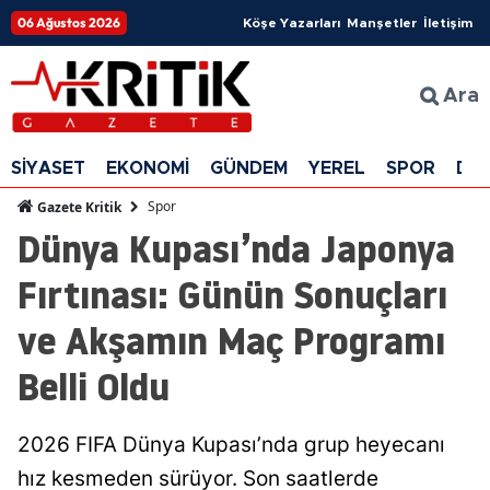
06 Ağustos 2026
Köşe Yazarları
Manşetler
İletişim
Ara
SİYASET
EKONOMİ
GÜNDEM
YEREL
SPOR
DÜ
Spor
Gazete Kritik
Dünya Kupası’nda Japonya
Fırtınası: Günün Sonuçları
ve Akşamın Maç Programı
Belli Oldu
2026 FIFA Dünya Kupası’nda grup heyecanı
hız kesmeden sürüyor. Son saatlerde