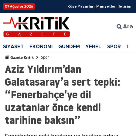
07 Ağustos 2026
Köşe Yazarları
Manşetler
İletişim
Ara
SİYASET
EKONOMİ
GÜNDEM
YEREL
SPOR
DÜ
Spor
Gazete Kritik
Aziz Yıldırım’dan
Galatasaray’a sert tepki:
“Fenerbahçe’ye dil
uzatanlar önce kendi
tarihine baksın”