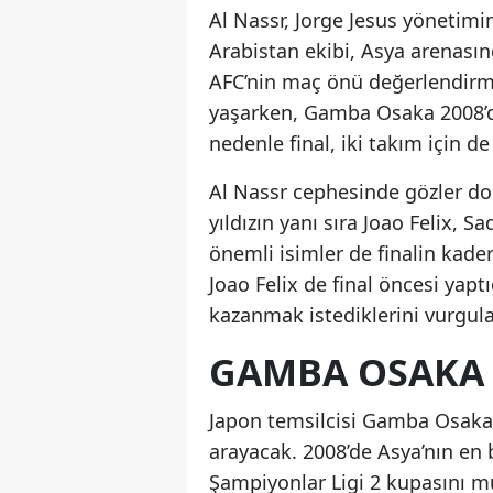
Al Nassr, Jorge Jesus yönetimi
Arabistan ekibi, Asya arenasın
AFC’nin maç önü değerlendirmes
yaşarken, Gamba Osaka 2008’d
nedenle final, iki takım için de
Al Nassr cephesinde gözler doğ
yıldızın yanı sıra Joao Felix,
önemli isimler de finalin kader
Joao Felix de final öncesi yapt
kazanmak istediklerini vurgula
GAMBA OSAKA 
Japon temsilcisi Gamba Osaka, 
arayacak. 2008’de Asya’nın e
Şampiyonlar Ligi 2 kupasını mü