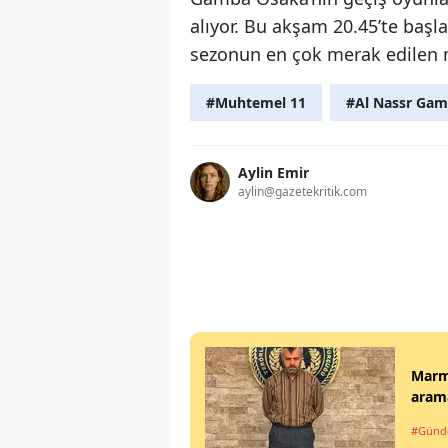
alıyor. Bu akşam 20.45’te başl
sezonun en çok merak edilen m
#Muhtemel 11
#Al Nassr Ga
Aylin Emir
aylin@gazetekritik.com
Marma
arama
#Gün