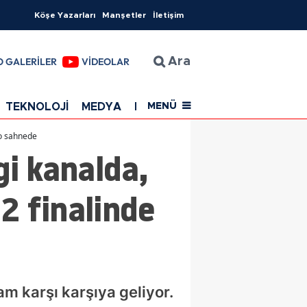
Köşe Yazarları
Manşetler
İletişim
O GALERİLER
VİDEOLAR
Ara
TEKNOLOJİ
MEDYA
EĞİTİM
SAĞLIK
Resmi Rekla
MENÜ
do sahnede
i kanalda,
2 finalinde
m karşı karşıya geliyor.