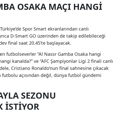
AMBA OSAKA MAÇI HANGI
Türkiye’de Spor Smart ekranlarından canlı
yrıca D-Smart GO üzerinden de takip edilebileceği
dev final saat 20.45’te başlayacak.
yen futbolseverler “Al Nassr Gamba Osaka hangi
angi kanalda?” ve “AFC Şampiyonlar Ligi 2 finali canlı
adele, Cristiano Ronaldo’nun final sahnesine çıkacak
a futbolu açısından değil, dünya futbol gündemi
AYLA SEZONU
 ISTIYOR