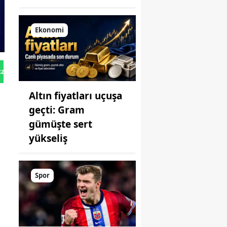
Ekonomi
tan Gönder
Altın fiyatları uçuşa
geçti: Gram
gümüşte sert
yükseliş
Spor