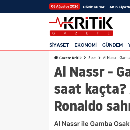
08 Ağustos 2026
Döviz Kurları
Altın Fiyatl
SİYASET
EKONOMİ
GÜNDEM
Spor
Al Nassr - Gamba
Gazete Kritik
Al Nassr - 
saat kaçta? 
Ronaldo sah
Al Nassr ile Gamba Osaka