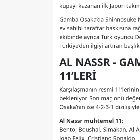
kupayı kazanan ilk Japon takı
Gamba Osaka’da Shinnosuke Na
ev sahibi taraftar baskısına r
ekibinde ayrıca Türk oyuncu D
Türkiye’den ilgiyi artıran başlı
AL NASSR - G
11’LERI
Karşılaşmanın resmi 11’lerinin
bekleniyor. Son maç önü değer
Osaka’nın ise 4-2-3-1 dizilişiy
Al Nassr muhtemel 11:
Bento; Boushal, Simakan, Al A
Joao Felix, Cristiano Ronaldo.