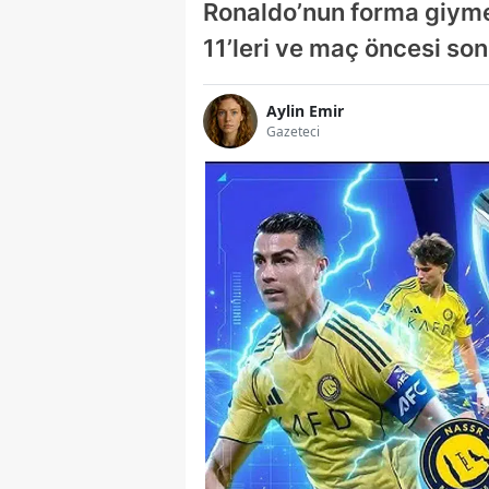
Ronaldo’nun forma giymes
11’leri ve maç öncesi son 
Aylin Emir
Gazeteci