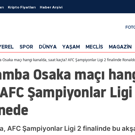
arı
Kripto Fiyatları
Haber Arşivi
FOT
YEREL
SPOR
DÜNYA
YAŞAM
MECLİS
MAGAZİN
 Osaka maçı hangi kanalda, saat kaçta? AFC Şampiyonlar Ligi 2 finalinde Ronal
Gamba Osaka maçı hang
AFC Şampiyonlar Ligi 
nede
, AFC Şampiyonlar Ligi 2 finalinde bu akşa