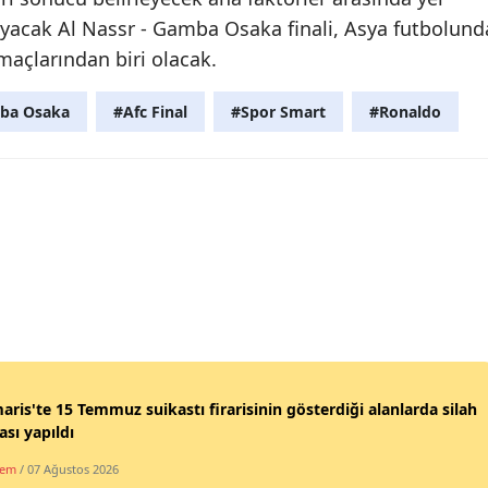
ayacak Al Nassr - Gamba Osaka finali, Asya futbolund
açlarından biri olacak.
mba Osaka
#Afc Final
#Spor Smart
#Ronaldo
ris'te 15 Temmuz suikastı firarisinin gösterdiği alanlarda silah
sı yapıldı
dem
/ 07 Ağustos 2026