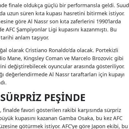
nde finale oldukça güçlü bir performansla geldi. Suud
da uzun süren kıta kupası hasretini bitirmek istiyor.
ine göre Al Nassr son kıta zaferlerini 1990’larda
e AFC Şampiyonlar Ligi kupasını kazanmıştı. Bu
 tarihi anlam taşıyor.
al olarak Cristiano Ronaldo’da olacak. Portekizli
 Sadio Mane, Kingsley Coman ve Marcelo Brozovic gibi
ini değiştirebilecek oyuncular arasında gösteriliyor.
ığı değerlendirmede Al Nassr taraftarları için kupayı
dı.
SÜRPRIZ PEŞINDE
finalde favori gösterilen rakibi karşısında sürpriz
n büyük kupasını kazanan Gamba Osaka, bu kez AFC
zesine götürmek istiyor. AFC’ye göre Japon ekibi, bu