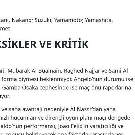
atani, Nakano; Suzuki, Yamamoto; Yamashita,
mmet.
SIKLER VE KRITIK
ari, Mubarak Al Buainain, Raghed Najjar ve Sami Al
yle forma giymesi beklenmiyor. Angelo’nun durumu ise
. Gamba Osaka cephesinde ise maç önü raporlarına
yor.
si ve saha avantajı nedeniyle Al Nassr’dan yana
zlı hücumları ve dirençli oyun planı maçı dengede
naldo’nun performansı, Joao Felix’in yaratıcılığı ve
ı sonucu belirleyecek ana faktörler arasında yer