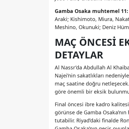
Gamba Osaka muhtemel 11:
Araki; Kishimoto, Miura, Nak
Meshino, Okunuki; Deniz Hü
MAÇ ÖNCESI EK
DETAYLAR
Al Nassr’da Abdullah Al Khaib
Najei’nin sakatlıkları nedeni
maç saatine doğru netleşecek
göre önemli bir eksik bulunmu
Final öncesi ibre kadro kalite
görünse de Gamba Osaka’nın hı
tutabilir. Riyad’daki finalde Ro
Gamba Osaka’nın geçiş oyunlar