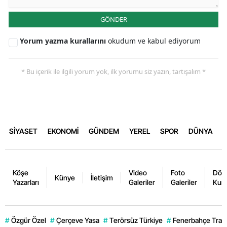
GÖNDER
Yorum yazma kurallarını
okudum ve kabul ediyorum
* Bu içerik ile ilgili yorum yok, ilk yorumu siz yazın, tartışalım *
SİYASET
EKONOMİ
GÜNDEM
YEREL
SPOR
DÜNYA
Köşe
Video
Foto
Dövi
Künye
İletişim
Yazarları
Galeriler
Galeriler
Kurl
#
Özgür Özel
#
Çerçeve Yasa
#
Terörsüz Türkiye
#
Fenerbahçe Trans