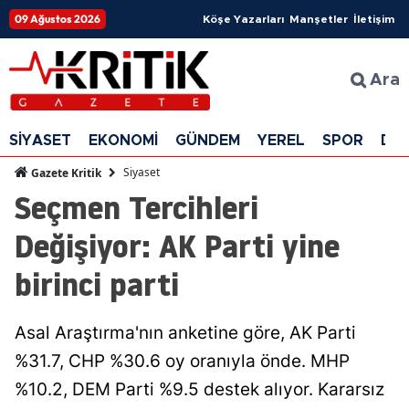
09 Ağustos 2026
Köşe Yazarları
Manşetler
İletişim
Ara
SİYASET
EKONOMİ
GÜNDEM
YEREL
SPOR
DÜ
Siyaset
Gazete Kritik
Seçmen Tercihleri
Değişiyor: AK Parti yine
birinci parti
Asal Araştırma'nın anketine göre, AK Parti
%31.7, CHP %30.6 oy oranıyla önde. MHP
%10.2, DEM Parti %9.5 destek alıyor. Kararsız