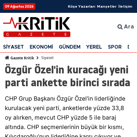
09 Ağustos 2026
Köşe Yazarları
Manşetler
İletişim
Ara
SİYASET
EKONOMİ
GÜNDEM
YEREL
SPOR
DÜ
Siyaset
Gazete Kritik
Özgür Özel'in kuracağı yeni
parti ankette birinci sırada
CHP Grup Başkanı Özgür Özel'in liderliğinde
kurulacak yeni parti, anketlerde yüzde 33,8
oy alırken, mevcut CHP yüzde 5 ile baraj
altında. CHP seçmenlerinin büyük bir kısmı,
Kılıçdaroğlu’nun liderliğine karşı çıkıyor ve