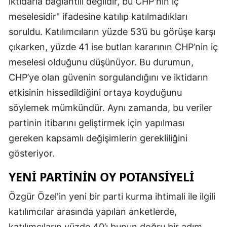
iktidarla bağlantılı değildir, bu CHP'nin iç
meselesidir" ifadesine katılıp katılmadıkları
soruldu. Katılımcıların yüzde 53’ü bu görüşe karşı
çıkarken, yüzde 41 ise butlan kararının CHP’nin iç
meselesi olduğunu düşünüyor. Bu durumun,
CHP’ye olan güvenin sorgulandığını ve iktidarın
etkisinin hissedildiğini ortaya koyduğunu
söylemek mümkündür. Aynı zamanda, bu veriler
partinin itibarını geliştirmek için yapılması
gereken kapsamlı değişimlerin gerekliliğini
gösteriyor.
YENI PARTININ OY POTANSIYELI
Özgür Özel'in yeni bir parti kurma ihtimali ile ilgili
katılımcılar arasında yapılan anketlerde,
katılımcıların yüzde 40’ı bunun doğru bir adım