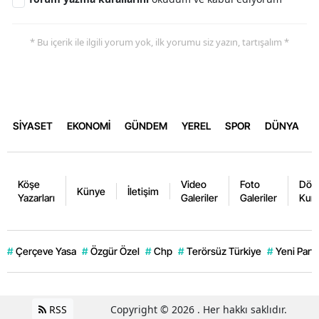
* Bu içerik ile ilgili yorum yok, ilk yorumu siz yazın, tartışalım *
SİYASET
EKONOMİ
GÜNDEM
YEREL
SPOR
DÜNYA
Köşe
Video
Foto
Dövi
Künye
İletişim
Yazarları
Galeriler
Galeriler
Kurl
#
Çerçeve Yasa
#
Özgür Özel
#
Chp
#
Terörsüz Türkiye
#
Yeni Parti
RSS
Copyright © 2026 . Her hakkı saklıdır.