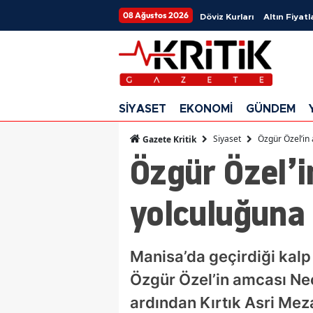
08 Ağustos 2026
Döviz Kurları
Altın Fiyatl
SİYASET
EKONOMİ
GÜNDEM
Siyaset
Özgür Özel’in
Gazete Kritik
Özgür Özel’i
yolculuğuna
Manisa’da geçirdiği kal
Özgür Özel’in amcası Ne
ardından Kırtık Asri Meza