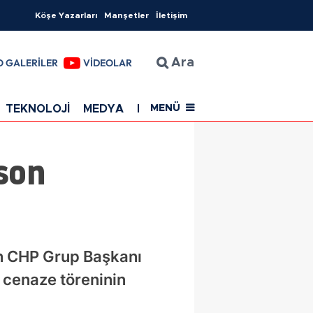
Köşe Yazarları
Manşetler
İletişim
O GALERİLER
VİDEOLAR
Ara
TEKNOLOJİ
MEDYA
EĞİTİM
SAĞLIK
Resmi Rekla
MENÜ
son
en CHP Grup Başkanı
 cenaze töreninin