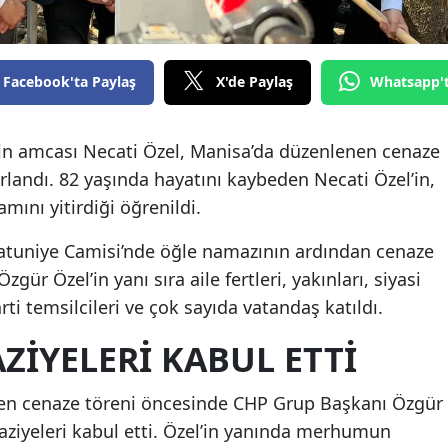
Facebook'ta Paylaş
X'de Paylaş
Whatsapp'
in amcası Necati Özel, Manisa’da düzenlenen cenaze
landı. 82 yaşında hayatını kaybeden Necati Özel’in,
mını yitirdiği öğrenildi.
Hatuniye Camisi’nde öğle namazının ardından cenaze
zgür Özel’in yanı sıra aile fertleri, yakınları, siyasi
rti temsilcileri ve çok sayıda vatandaş katıldı.
ZIYELERI KABUL ETTI
en cenaze töreni öncesinde CHP Grup Başkanı Özgür
taziyeleri kabul etti. Özel’in yanında merhumun