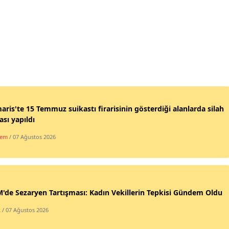
ris'te 15 Temmuz suikastı firarisinin gösterdiği alanlarda silah
sı yapıldı
dem
/ 07 Ağustos 2026
de Sezaryen Tartışması: Kadın Vekillerin Tepkisi Gündem Oldu
k
/ 07 Ağustos 2026