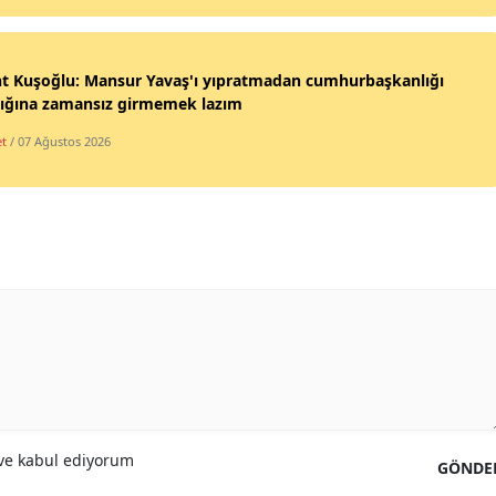
nt Kuşoğlu: Mansur Yavaş'ı yıpratmadan cumhurbaşkanlığı
lığına zamansız girmemek lazım
et
/ 07 Ağustos 2026
e kabul ediyorum
GÖNDE