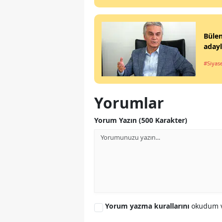
Büle
aday
#Siyas
Yorumlar
Yorum Yazın (500 Karakter)
Yorum yazma kurallarını
okudum v