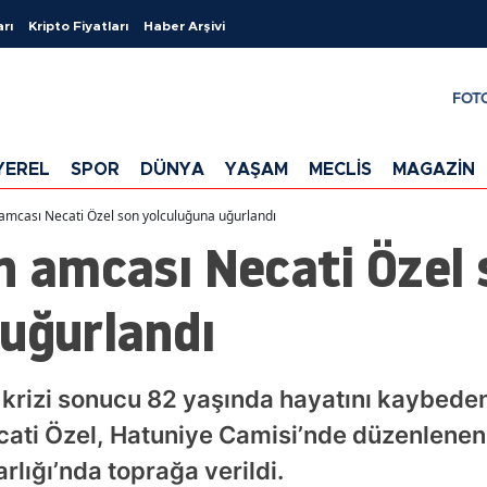
arı
Kripto Fiyatları
Haber Arşivi
FOT
YEREL
SPOR
DÜNYA
YAŞAM
MECLİS
MAGAZİN
 amcası Necati Özel son yolculuğuna uğurlandı
n amcası Necati Özel 
 uğurlandı
p krizi sonucu 82 yaşında hayatını kaybed
cati Özel, Hatuniye Camisi’nde düzenlenen
rlığı’nda toprağa verildi.