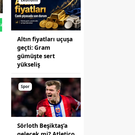
Ekonomi
tan Gönder
Altın fiyatları uçuşa
geçti: Gram
gümüşte sert
yükseliş
Spor
Sörloth Beşiktaş’a
gelecek mi? Atletico