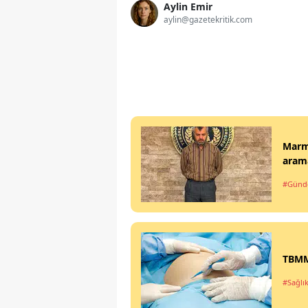
Aylin Emir
aylin@gazetekritik.com
Marma
arama
#Gün
TBMM'
#Sağlı