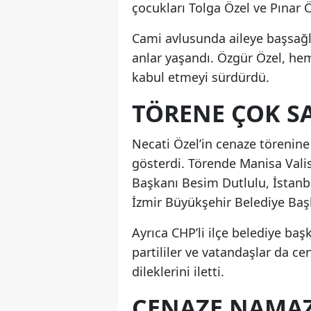
çocukları Tolga Özel ve Pınar Ö
Cami avlusunda aileye başsağlı
anlar yaşandı. Özgür Özel, hem
kabul etmeyi sürdürdü.
TÖRENE ÇOK SA
Necati Özel’in cenaze törenine
gösterdi. Törende Manisa Vali
Başkanı Besim Dutlulu, İstanb
İzmir Büyükşehir Belediye Başk
Ayrıca CHP’li ilçe belediye başk
partililer ve vatandaşlar da ce
dileklerini iletti.
CENAZE NAMAZ