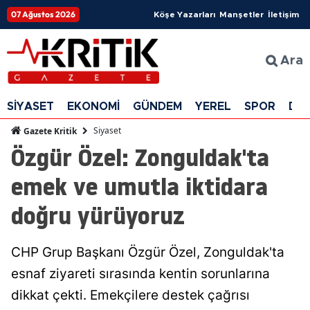
07 Ağustos 2026
Köşe Yazarları
Manşetler
İletişim
Ara
SİYASET
EKONOMİ
GÜNDEM
YEREL
SPOR
DÜ
Siyaset
Gazete Kritik
Özgür Özel: Zonguldak'ta
emek ve umutla iktidara
doğru yürüyoruz
CHP Grup Başkanı Özgür Özel, Zonguldak'ta
esnaf ziyareti sırasında kentin sorunlarına
dikkat çekti. Emekçilere destek çağrısı