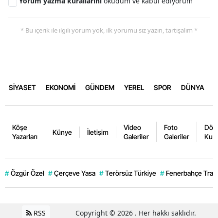
Yorum yazma kurallarını
okudum ve kabul ediyorum
* Bu içerik ile ilgili yorum yok, ilk yorumu siz yazın, tartışalım *
SİYASET
EKONOMİ
GÜNDEM
YEREL
SPOR
DÜNYA
Köşe
Video
Foto
Dövi
Künye
İletişim
Yazarları
Galeriler
Galeriler
Kurl
#
Özgür Özel
#
Çerçeve Yasa
#
Terörsüz Türkiye
#
Fenerbahçe Trans
RSS
Copyright © 2026 . Her hakkı saklıdır.