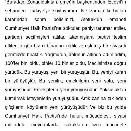
“Buradan, Zonguldak’tan, emeğin başkentinden, Ecevit’in
şehrinden Türkiye’ye söylüyorum. Ne zaman ki butlan
kararından sonra polisimizi, Atatürk’ün emaneti
Cumhuriyet Halk Partisi’ne soktular, partiyi tarumar ettiler,
partiden seçilmişleri attılar, atanmışlara partiyi teslim
ettiler; o gün biz o binadan çıktık ve eskimiş bir siyaseti
gerimizde bıraktık. Yağmurun, dolunun altında adım adım,
100’ler bin oldu, binler 10 binler oldu, Meclisimize doğru
yürüdük. Bu yürüyüş, yeni bir yürüyüştür. Bu, yeniyi kuran
bir yürüyüştür. Bu yenilik; emeklilerin yeni yolu, yeni
yürüyüşüdür. Emekçilerin yeni yürüyüşüdür. Yoksulluktan
kurtulmak isteyenlerin yürüyüşüdür. Artık canına tak eden
çiftçilerin, köylülerin yeni yürüyüşüdür. Ve biz bu yolda
Cumhuriyet Halk Partisi’nde hukuk mücadelesi, siyasi
mücadele, meydanlarda, sokaklarda fiziki mücadele