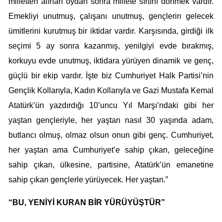
milletten alınan oydan sonra millete sırtını dönmek vardır.
Emekliyi unutmuş, çalışanı unutmuş, gençlerin gelecek
ümitlerini kurutmuş bir iktidar vardır. Karşısında, girdiği ilk
seçimi 5 ay sonra kazanmış, yenilgiyi evde bırakmış,
korkuyu evde unutmuş, iktidara yürüyen dinamik ve genç,
güçlü bir ekip vardır. İşte biz Cumhuriyet Halk Partisi’nin
Gençlik Kollarıyla, Kadın Kollarıyla ve Gazi Mustafa Kemal
Atatürk’ün yazdırdığı 10’uncu Yıl Marşı’ndaki gibi her
yaştan gençleriyle, her yaştan nasıl 30 yaşında adam,
butlancı olmuş, olmaz olsun onun gibi genç. Cumhuriyet,
her yaştan ama Cumhuriyet’e sahip çıkan, geleceğine
sahip çıkan, ülkesine, partisine, Atatürk’ün emanetine
sahip çıkan gençlerle yürüyecek. Her yaştan.”
“BU, YENİYİ KURAN BİR YÜRÜYÜŞTÜR”