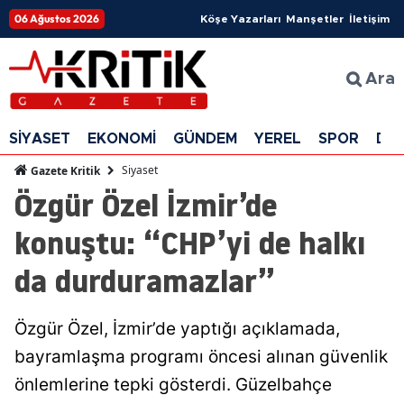
06 Ağustos 2026
Köşe Yazarları
Manşetler
İletişim
Ara
SİYASET
EKONOMİ
GÜNDEM
YEREL
SPOR
DÜ
Siyaset
Gazete Kritik
Özgür Özel İzmir’de
konuştu: “CHP’yi de halkı
da durduramazlar”
Özgür Özel, İzmir’de yaptığı açıklamada,
bayramlaşma programı öncesi alınan güvenlik
önlemlerine tepki gösterdi. Güzelbahçe