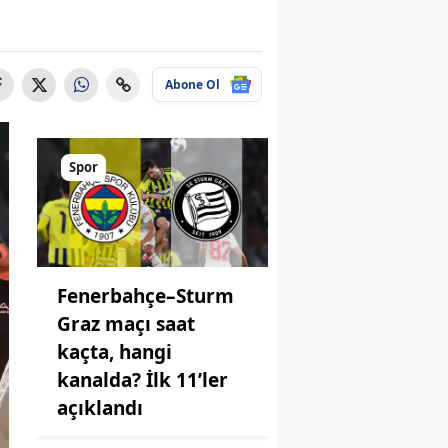
Abone Ol
Spor
Fenerbahçe–Sturm
Graz maçı saat
kaçta, hangi
kanalda? İlk 11’ler
açıklandı