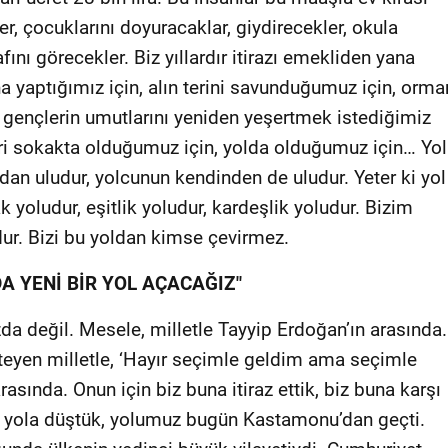
, çocuklarını doyuracaklar, giydirecekler, okula
ını görecekler. Biz yıllardır itirazı emekliden yana
a yaptığımız için, alın terini savunduğumuz için, orma
gençlerin umutlarını yeniden yeşertmek istediğimiz
ri sokakta olduğumuz için, yolda olduğumuz için… Yol
rdan uludur, yolcunun kendinden de uludur. Yeter ki yol
yoludur, eşitlik yoludur, kardeşlik yoludur. Bizim
dur. Bizi bu yoldan kimse çevirmez.
DA YENİ BİR YOL AÇACAĞIZ"
a değil. Mesele, milletle Tayyip Erdoğan’ın arasında.
steyen milletle, ‘Hayır seçimle geldim ama seçimle
asında. Onun için biz buna itiraz ettik, biz buna karşı
 yola düştük, yolumuz bugün Kastamonu’dan geçti.