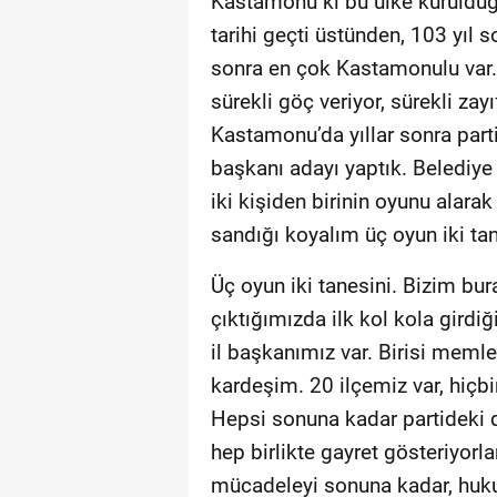
Kastamonu ki bu ülke kurulduğ
tarihi geçti üstünden, 103 yıl 
sonra en çok Kastamonulu var. 
sürekli göç veriyor, sürekli zay
Kastamonu’da yıllar sonra parti
başkanı adayı yaptık. Belediye
iki kişiden birinin oyunu alara
sandığı koyalım üç oyun iki tan
Üç oyun iki tanesini. Bizim bu
çıktığımızda ilk kol kola girdi
il başkanımız var. Birisi meml
kardeşim. 20 ilçemiz var, hiçbi
Hepsi sonuna kadar partideki d
hep birlikte gayret gösteriyorl
mücadeleyi sonuna kadar, hukuk