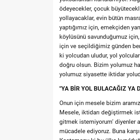
ödeyecekler, çocuk büyütecekler
yollayacaklar, evin bütün masraf
yaptığımız için, emekçiden yan
köylüsünü savunduğumuz için, 
için ve seçildiğimiz günden be
ki yolcudan uludur, yol yolcula
doğru olsun. Bizim yolumuz hak 
yolumuz siyasette iktidar yolu
"YA BİR YOL BULACAĞIZ YA 
Onun için mesele bizim aramızd
Mesele, iktidarı değiştirmek i
gitmek istemiyorum’ diyenler ar
mücadele ediyoruz. Buna karşı