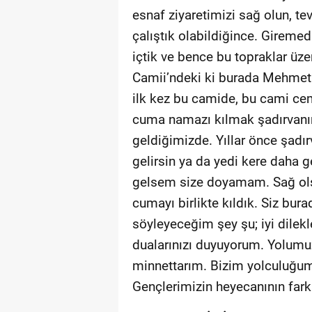
esnaf ziyaretimizi sağ olun, 
çalıştık olabildiğince. Giremedi
içtik ve bence bu topraklar üze
Camii’ndeki ki burada Mehmet A
ilk kez bu camide, bu cami c
cuma namazı kılmak şadırvanı
geldiğimizde. Yıllar önce şadırv
gelirsin ya da yedi kere daha g
gelsem size doyamam. Sağ olsu
cumayı birlikte kıldık. Siz bur
söyleyeceğim şey şu; iyi dilekl
dualarınızı duyuyorum. Yolumu
minnettarım. Bizim yolculuğum
Gençlerimizin heyecanının far