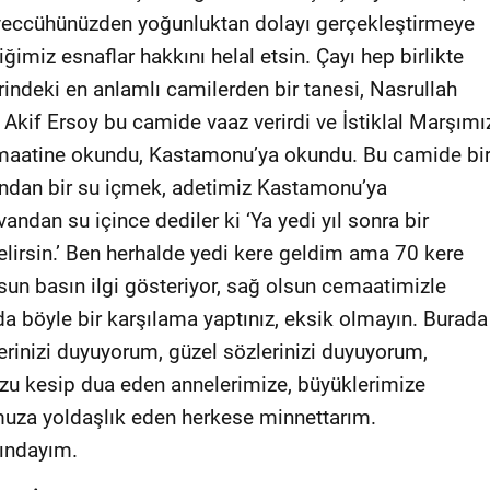
teveccühünüzden yoğunluktan dolayı gerçekleştirmeye
ğimiz esnaflar hakkını helal etsin. Çayı hep birlikte
rindeki en anlamlı camilerden bir tanesi, Nasrullah
kif Ersoy bu camide vaaz verirdi ve İstiklal Marşımı
emaatine okundu, Kastamonu’ya okundu. Bu camide bi
ndan bir su içmek, adetimiz Kastamonu’ya
andan su içince dediler ki ‘Ya yedi yıl sonra bir
elirsin.’ Ben herhalde yedi kere geldim ama 70 kere
n basın ilgi gösteriyor, sağ olsun cemaatimizle
ada böyle bir karşılama yaptınız, eksik olmayın. Burada
erinizi duyuyorum, güzel sözlerinizi duyuyorum,
zu kesip dua eden annelerimize, büyüklerimize
uza yoldaşlık eden herkese minnettarım.
kındayım.