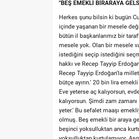
"BEŞ EMEKLİ BİRARAYA GELS
Herkes şunu bilsin ki bugün Cu
içinde yaşanan bir mesele deği
bütün il başkanlarımız bir taraf
mesele yok. Olan bir mesele v
istediğini seçip istediğini se
hakkı ve Recep Tayyip Erdoğan’
Recep Tayyip Erdoğan’la milleti
bütçe ayırın.’ 20 bin lira emek
Eve yeterse aç kalıyorsun, evd
kalıyorsun. Şimdi zam zamanı 
yeter.’ Bu sefalet maaşı emekliy
olmuş. Beş emekli bir araya ge
beşinci yoksulluktan anca kurtu
yoksulluktan kurtulamıyor. Asga