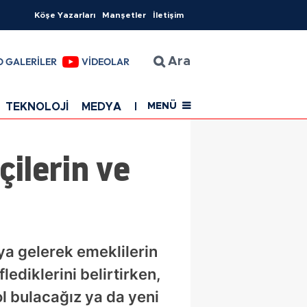
Köşe Yazarları
Manşetler
İletişim
O GALERİLER
VİDEOLAR
Ara
TEKNOLOJİ
MEDYA
EĞİTİM
SAĞLIK
Resmi Rekla
MENÜ
ilerin ve
a gelerek emeklilerin
ediklerini belirtirken,
ol bulacağız ya da yeni