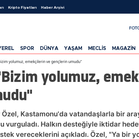
arı
Kripto Fiyatları
Haber Arşivi
FOT
YEREL
SPOR
DÜNYA
YAŞAM
MECLİS
MAGAZİN
Bizim yolumuz, emekçilerin ve gençlerin umudu"
"Bizim yolumuz, emekç
mudu"
Özel, Kastamonu'da vatandaşlarla bir aray
 vurguladı. Halkın desteğiyle iktidar hedefl
estek vereceklerini açıkladı. Özel, "Ya bir y