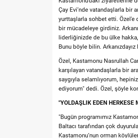
Kastamonu'daki ziyaretlerine 
Çay Evi’nde vatandaşlarla bir a
yurttaşlarla sohbet etti. Özel'
bir mücadeleye girdiniz. Arkan
liderliğinizde de bu ülke hakk
Bunu böyle bilin. Arkanızdayız 
Özel, Kastamonu Nasrullah Cam
karşılayan vatandaşlarla bir ar
saygıyla selamlıyorum, hepiniz
ediyorum" dedi. Özel, şöyle ko
"YOLDAŞLIK EDEN HERKESE 
"Bugün programımız Kastamonu
Baltacı tarafından çok duyurul
Kastamonu’nun orman köylüleri i