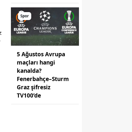
Spor
z
r
5 Ağustos Avrupa
maçları hangi
kanalda?
Fenerbahçe–Sturm
Graz şifresiz
TV100’de