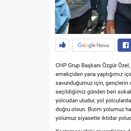
CHP Grup Başkanı Özgür Özel, "B
emekçiden yana yaptığımız içi
savunduğumuz için, gençlerin u
seçildiğimiz günden beri soka
yolcudan uludur, yol yolcularda
doğru olsun. Bizim yolumuz hak 
yolumuz siyasette iktidar yolu