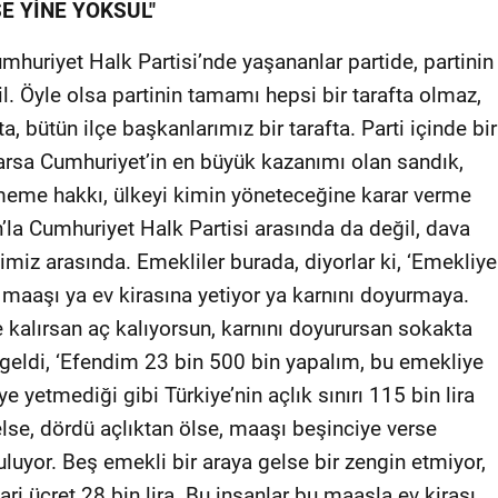
E YİNE YOKSUL"
mhuriyet Halk Partisi’nde yaşananlar partide, partinin
l. Öyle olsa partinin tamamı hepsi bir tarafta olmaz,
ta, bütün ilçe başkanlarımız bir tarafta. Parti içinde bir
arsa Cumhuriyet’in en büyük kazanımı olan sandık,
çmeme hakkı, ülkeyi kimin yöneteceğine karar verme
la Cumhuriyet Halk Partisi arasında da değil, dava
miz arasında. Emekliler burada, diyorlar ki, ‘Emekliye
li maaşı ya ev kirasına yetiyor ya karnını doyurmaya.
e kalırsan aç kalıyorsun, karnını doyurursan sokakta
geldi, ‘Efendim 23 bin 500 bin yapalım, bu emekliye
e yetmediği gibi Türkiye’nin açlık sınırı 115 bin lira
lse, dördü açlıktan ölse, maaşı beşinciye verse
luyor. Beş emekli bir araya gelse bir zengin etmiyor,
ri ücret 28 bin lira. Bu insanlar bu maaşla ev kirası