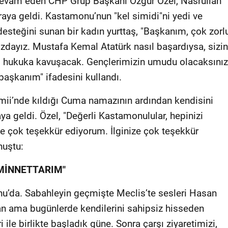
devam eden CHP Grup Başkanı Özgür Özel, Nasrullah
raya geldi. Kastamonu’nun "kel simidi"ni yedi ve
e desteğini sunan bir kadın yurttaş, "Başkanım, çok zorl
ızdayız. Mustafa Kemal Atatürk nasıl başardıysa, sizin
a, hukuka kavuşacak. Gençlerimizin umudu olacaksınız
başkanım" ifadesini kullandı.
ii’nde kıldığı Cuma namazının ardından kendisini
aya geldi. Özel, "Değerli Kastamonulular, hepinizi
e çok teşekkür ediyorum. İlginize çok teşekkür
nuştu:
MİNNETTARIM"
’da. Sabahleyin geçmişte Meclis’te sesleri Hasan
an ama bugünlerde kendilerini sahipsiz hisseden
le birlikte başladık güne. Sonra çarşı ziyaretimizi,