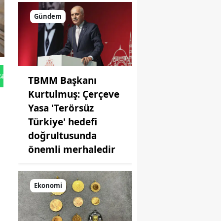
Gündem
tan Gönder
TBMM Başkanı
Kurtulmuş: Çerçeve
Yasa 'Terörsüz
Türkiye' hedefi
doğrultusunda
önemli merhaledir
Ekonomi