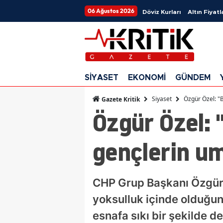
06 Ağustos 2026
Döviz Kurları
Altın Fiyatl
SİYASET
EKONOMİ
GÜNDEM
Siyaset
Özgür Özel: "
Gazete Kritik
Özgür Özel: 
gençlerin u
CHP Grup Başkanı Özgür 
yoksulluk içinde olduğunu
esnafa sıkı bir şekilde d