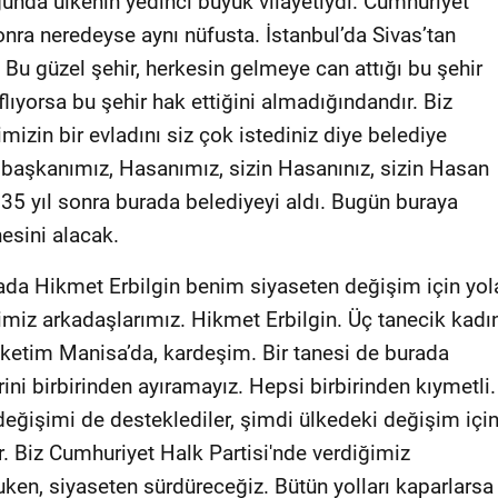
unda ülkenin yedinci büyük vilayetiydi. Cumhuriyet
sonra neredeyse aynı nüfusta. İstanbul’da Sivas’tan
Bu güzel şehir, herkesin gelmeye can attığı bu şehir
ıflıyorsa bu şehir hak ettiğini almadığındandır. Biz
mizin bir evladını siz çok istediniz diye belediye
 başkanımız, Hasanımız, sizin Hasanınız, sizin Hasan
k 35 yıl sonra burada belediyeyi aldı. Bugün buraya
esini alacak.
rada Hikmet Erbilgin benim siyaseten değişim için yol
ğimiz arkadaşlarımız. Hikmet Erbilgin. Üç tanecik kadı
eketim Manisa’da, kardeşim. Bir tanesi de burada
rini birbirinden ayıramayız. Hepsi birbirinden kıymetli.
eğişimi de desteklediler, şimdi ülkedeki değişim içi
ar. Biz Cumhuriyet Halk Partisi'nde verdiğimiz
en, siyaseten sürdüreceğiz. Bütün yolları kaparlarsa