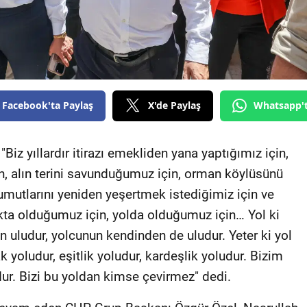
Facebook'ta Paylaş
X'de Paylaş
Whatsapp'
iz yıllardır itirazı emekliden yana yaptığımız için,
n, alın terini savunduğumuz için, orman köylüsünü
mutlarını yeniden yeşertmek istediğimiz için ve
kta olduğumuz için, yolda olduğumuz için… Yol ki
n uludur, yolcunun kendinden de uludur. Yeter ki yol
yoludur, eşitlik yoludur, kardeşlik yoludur. Bizim
dur. Bizi bu yoldan kimse çevirmez" dedi.