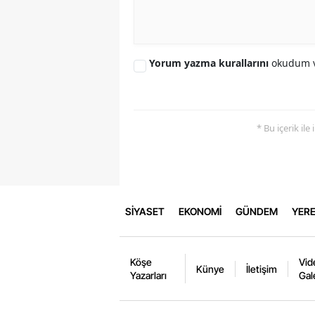
Yorum yazma kurallarını
okudum v
* Bu içerik ile
SİYASET
EKONOMİ
GÜNDEM
YERE
Köşe
Vid
Künye
İletişim
Yazarları
Gal