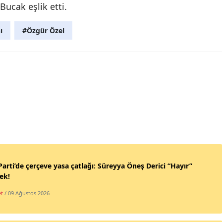
Bucak eşlik etti.
ı
#Özgür Özel
Parti’de çerçeve yasa çatlağı: Süreyya Öneş Derici “Hayır”
ek!
et
/ 09 Ağustos 2026