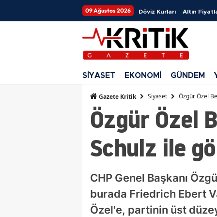
09 Ağustos 2026
Döviz Kurları
Altın Fiyatl
SİYASET
EKONOMİ
GÜNDEM
Siyaset
Özgür Özel Be
Gazete Kritik
Özgür Özel B
Schulz ile g
CHP Genel Başkanı Özgür 
burada Friedrich Ebert V
Özel'e, partinin üst düzey 