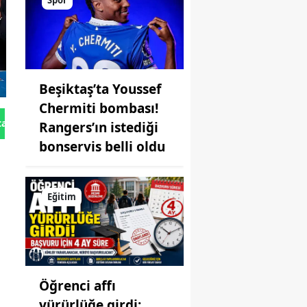
Spor
Beşiktaş’ta Youssef
Chermiti bombası!
tan Gönder
Rangers’ın istediği
bonservis belli oldu
Eğitim
Öğrenci affı
yürürlüğe girdi: