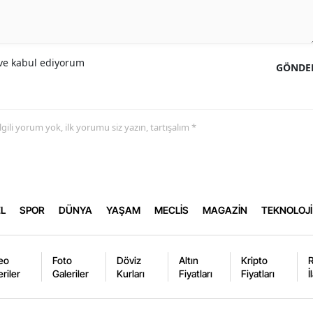
e kabul ediyorum
GÖNDE
 ilgili yorum yok, ilk yorumu siz yazın, tartışalım *
L
SPOR
DÜNYA
YAŞAM
MECLİS
MAGAZİN
TEKNOLOJİ
eo
Foto
Döviz
Altın
Kripto
eriler
Galeriler
Kurları
Fiyatları
Fiyatları
İ