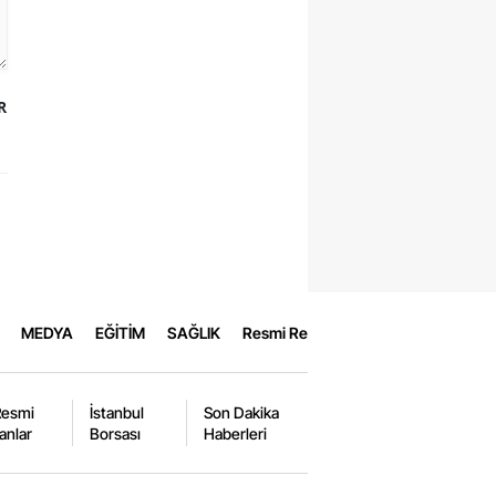
R
MEDYA
EĞİTİM
SAĞLIK
Resmi Reklamlar
Resmi
İstanbul
Son Dakika
lanlar
Borsası
Haberleri