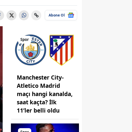
Abone Ol
Spor
Manchester City-
Atletico Madrid
maçı hangi kanalda,
saat kaçta? İlk
11’ler belli oldu