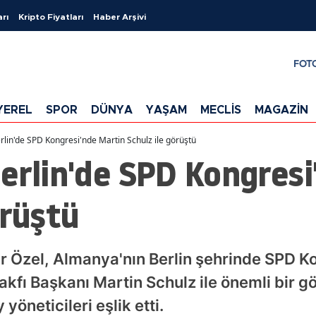
arı
Kripto Fiyatları
Haber Arşivi
FOT
YEREL
SPOR
DÜNYA
YAŞAM
MECLİS
MAGAZİN
rlin'de SPD Kongresi'nde Martin Schulz ile görüştü
erlin'de SPD Kongresi
örüştü
Özel, Almanya'nın Berlin şehrinde SPD Kon
akfı Başkanı Martin Schulz ile önemli bir g
yöneticileri eşlik etti.