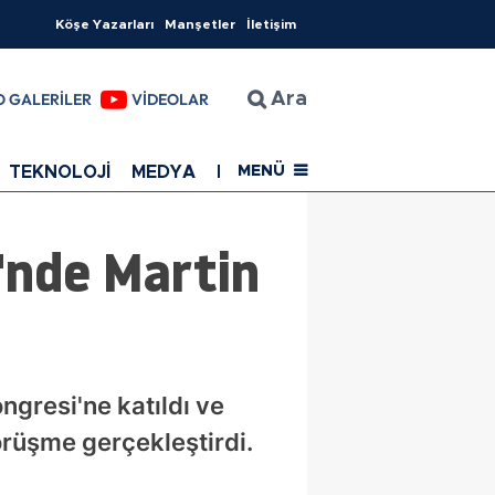
Köşe Yazarları
Manşetler
İletişim
O GALERİLER
VİDEOLAR
Ara
TEKNOLOJİ
MEDYA
EĞİTİM
SAĞLIK
Resmi Rekla
MENÜ
'nde Martin
gresi'ne katıldı ve
örüşme gerçekleştirdi.