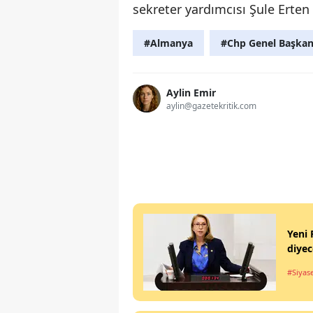
sekreter yardımcısı Şule Erten 
#Almanya
#Chp Genel Başkan
Aylin Emir
aylin@gazetekritik.com
Yeni 
diyec
#Siyas