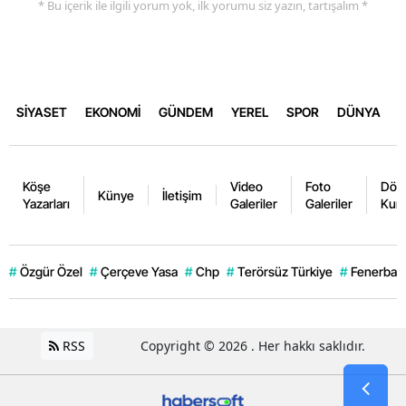
* Bu içerik ile ilgili yorum yok, ilk yorumu siz yazın, tartışalım *
SİYASET
EKONOMİ
GÜNDEM
YEREL
SPOR
DÜNYA
Köşe
Video
Foto
Dövi
Künye
İletişim
Yazarları
Galeriler
Galeriler
Kurl
#
Özgür Özel
#
Çerçeve Yasa
#
Chp
#
Terörsüz Türkiye
#
Fenerbahç
RSS
Copyright © 2026 . Her hakkı saklıdır.