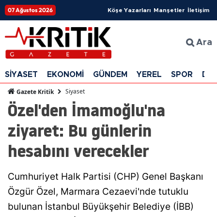
07 Ağustos 2026
Köşe Yazarları
Manşetler
İletişim
Ara
SİYASET
EKONOMİ
GÜNDEM
YEREL
SPOR
DÜ
Siyaset
Gazete Kritik
Özel'den İmamoğlu'na
ziyaret: Bu günlerin
hesabını verecekler
Cumhuriyet Halk Partisi (CHP) Genel Başkanı
Özgür Özel, Marmara Cezaevi'nde tutuklu
bulunan İstanbul Büyükşehir Belediye (İBB)