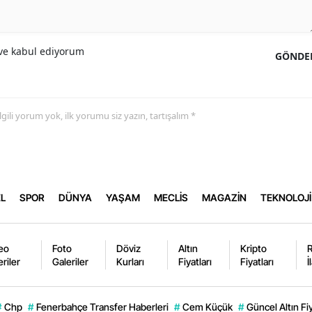
e kabul ediyorum
GÖNDE
 ilgili yorum yok, ilk yorumu siz yazın, tartışalım *
L
SPOR
DÜNYA
YAŞAM
MECLİS
MAGAZİN
TEKNOLOJİ
eo
Foto
Döviz
Altın
Kripto
eriler
Galeriler
Kurları
Fiyatları
Fiyatları
İ
#
Chp
#
Fenerbahçe Transfer Haberleri
#
Cem Küçük
#
Güncel Altın Fiy