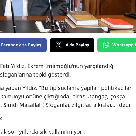
Facebook'ta Paylaş
X'de Paylaş
Whatsapp'
eti Yıldız, Ekrem İmamoğlu'nun yargılandığı
sloganlarına tepki gösterdi.
a yapan Yıldız, "Bu tip suçlama yapılan politikacılar
kamuoyu önüne çıktığında; biraz utangaç, çokça
imdi Maşallah! Sloganlar, zılgıtlar, alkışlar..." dedi.
:
rak son yıllarda sık kullanılmıyor .