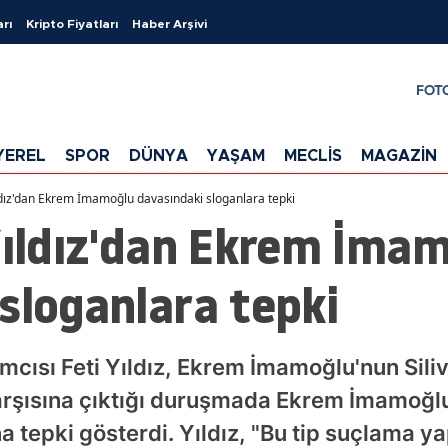
arı
Kripto Fiyatları
Haber Arşivi
FOT
YEREL
SPOR
DÜNYA
YAŞAM
MECLİS
MAGAZİN
ıldız'dan Ekrem İmamoğlu davasındaki sloganlara tepki
Yıldız'dan Ekrem İma
sloganlara tepki
ısı Feti Yıldız, Ekrem İmamoğlu'nun Silivr
karşısına çıktığı duruşmada Ekrem İmamoğl
a tepki gösterdi. Yıldız, "Bu tip suçlama ya