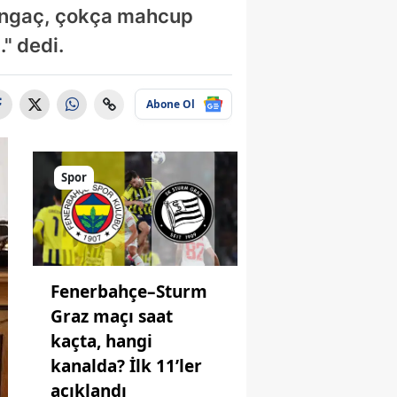
tangaç, çokça mahcup
." dedi.
Abone Ol
Spor
Fenerbahçe–Sturm
Graz maçı saat
kaçta, hangi
kanalda? İlk 11’ler
açıklandı