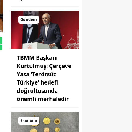
Gündem
tan Gönder
TBMM Başkanı
Kurtulmuş: Çerçeve
Yasa 'Terörsüz
Türkiye' hedefi
doğrultusunda
önemli merhaledir
Ekonomi