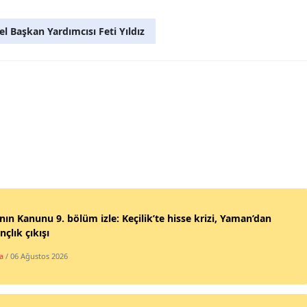
 Başkan Yardımcısı Feti Yıldız
ın Kanunu 9. bölüm izle: Keçilik’te hisse krizi, Yaman’dan
nçlık çıkışı
a
/ 06 Ağustos 2026