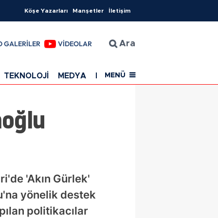
Köşe Yazarları
Manşetler
İletişim
O GALERİLER
VİDEOLAR
Ara
TEKNOLOJİ
MEDYA
EĞİTİM
SAĞLIK
Resmi Rekla
MENÜ
moğlu
i'de 'Akın Gürlek'
u'na yönelik destek
pılan politikacılar