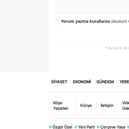
Yorum yazma kurallarını
okudum v
* Bu içerik ile
SİYASET
EKONOMİ
GÜNDEM
YERE
Köşe
Vid
Künye
İletişim
Yazarları
Gal
#
Özgür Özel
#
Yeni Parti
#
Çerçeve Yasa