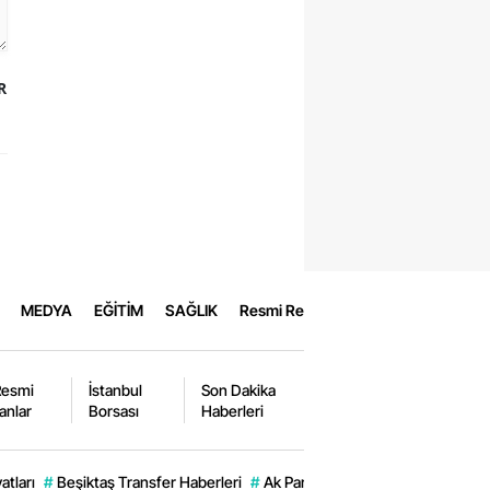
R
MEDYA
EĞİTİM
SAĞLIK
Resmi Reklamlar
Resmi
İstanbul
Son Dakika
lanlar
Borsası
Haberleri
atları
#
Beşiktaş Transfer Haberleri
#
Ak Parti
#
Akın Gürlek