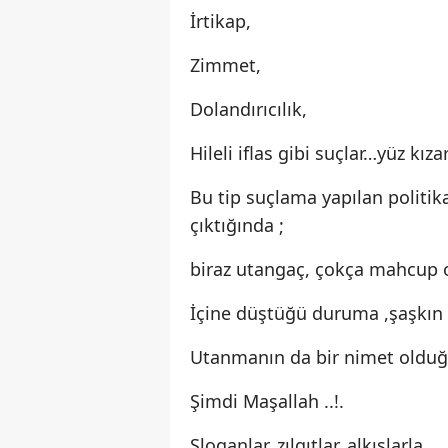
İrtikap,
Zimmet,
Dolandırıcılık,
Hileli iflas gibi suçlar…yüz kızar
Bu tip suçlama yapılan polit
çıktığında ;
biraz utangaç, çokça mahcup o
İçine düştüğü duruma ,şaşkın t
Utanmanın da bir nimet olduğ
Şimdi Maşallah ..!.
Sloganlar, zılgıtlar, alkışlarla ….