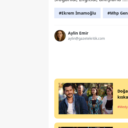
#Ekrem İmamoğlu
#Mhp Genel
Aylin Emir
aylin@gazetekritik.com
Doğan
kıska
#Medy