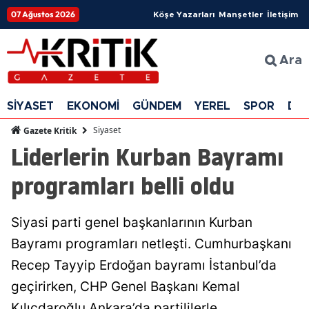
07 Ağustos 2026
Köşe Yazarları
Manşetler
İletişim
Ara
SİYASET
EKONOMİ
GÜNDEM
YEREL
SPOR
DÜ
Siyaset
Gazete Kritik
Liderlerin Kurban Bayramı
programları belli oldu
Siyasi parti genel başkanlarının Kurban
Bayramı programları netleşti. Cumhurbaşkanı
Recep Tayyip Erdoğan bayramı İstanbul’da
geçirirken, CHP Genel Başkanı Kemal
Kılıçdaroğlu Ankara’da partililerle