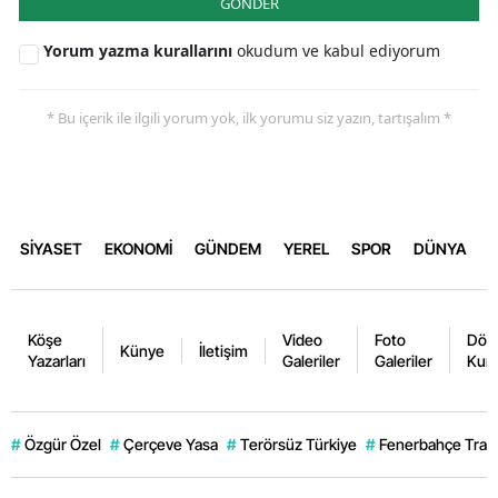
GÖNDER
Yorum yazma kurallarını
okudum ve kabul ediyorum
* Bu içerik ile ilgili yorum yok, ilk yorumu siz yazın, tartışalım *
SİYASET
EKONOMİ
GÜNDEM
YEREL
SPOR
DÜNYA
Köşe
Video
Foto
Dövi
Künye
İletişim
Yazarları
Galeriler
Galeriler
Kurl
#
Özgür Özel
#
Çerçeve Yasa
#
Terörsüz Türkiye
#
Fenerbahçe Trans