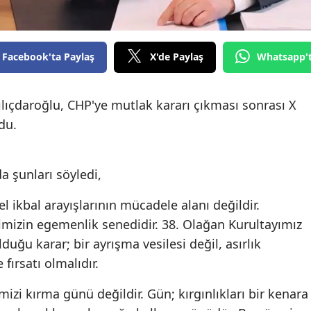
Facebook'ta Paylaş
X'de Paylaş
Whatsapp'
lıçdaroğlu, CHP'ye mutlak kararı çıkması sonrası X
du.
a şunları söyledi,
el ikbal arayışlarının mücadele alanı değildir.
imizin egemenlik senedidir. 38. Olağan Kurultayımız
duğu karar; bir ayrışma vesilesi değil, asırlık
fırsatı olmalıdır.
imizi kırma günü değildir. Gün; kırgınlıkları bir kenara