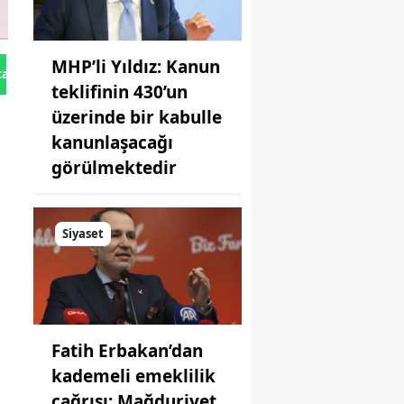
MHP’li Yıldız: Kanun
tan Gönder
teklifinin 430’un
üzerinde bir kabulle
kanunlaşacağı
görülmektedir
Siyaset
Fatih Erbakan’dan
kademeli emeklilik
çağrısı: Mağduriyet