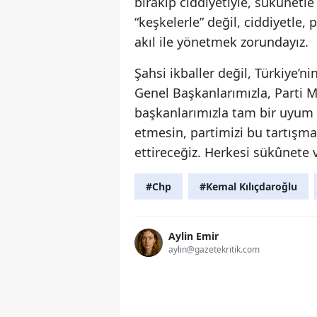
bırakıp ciddiyetiyle, sükûnet
“keşkelerle” değil, ciddiyetle
akıl ile yönetmek zorundayız.
Şahsi ikballer değil, Türkiye’
Genel Başkanlarımızla, Parti Mec
başkanlarımızla tam bir uyum v
etmesin, partimizi bu tartışm
ettireceğiz. Herkesi sükûnete v
#Chp
#Kemal Kılıçdaroğlu
Aylin Emir
aylin@gazetekritik.com