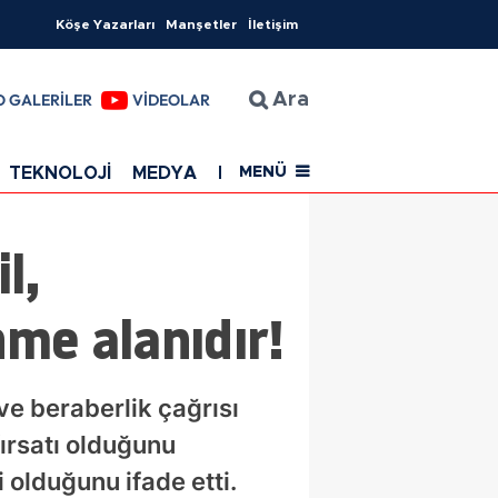
Köşe Yazarları
Manşetler
İletişim
O GALERİLER
VİDEOLAR
Ara
TEKNOLOJİ
MEDYA
EĞİTİM
SAĞLIK
Resmi Rekla
MENÜ
l,
nme alanıdır!
ve beraberlik çağrısı
ırsatı olduğunu
 olduğunu ifade etti.