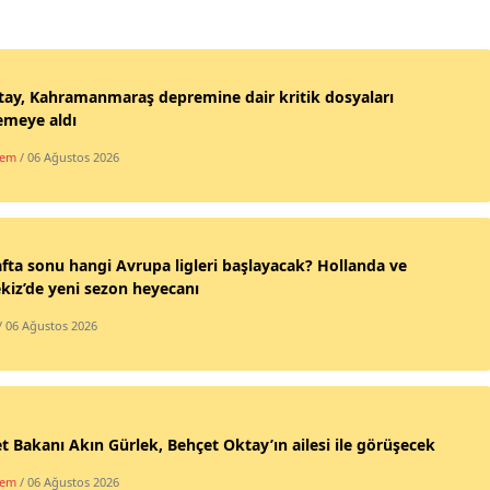
tay, Kahramanmaraş depremine dair kritik dosyaları
emeye aldı
dem
/ 06 Ağustos 2026
fta sonu hangi Avrupa ligleri başlayacak? Hollanda ve
kiz’de yeni sezon heyecanı
/ 06 Ağustos 2026
t Bakanı Akın Gürlek, Behçet Oktay’ın ailesi ile görüşecek
dem
/ 06 Ağustos 2026