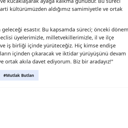
le ve kucaklaşarak ayağa kalkma günüdür. Bu süreci
, parti kültürümüzden aldığımız samimiyetle ve ortak
nin geleceği esastır. Bu kapsamda süreci; önceki döne
lisi üyelerimizle, milletvekillerimizle, il ve ilçe
e iş birliği içinde yürüteceğiz. Hiç kimse endişe
aların içinden çıkaracak ve iktidar yürüyüşünü devam
e ortak akıla davet ediyorum. Biz bir aradayız!"
#Mutlak Butlan