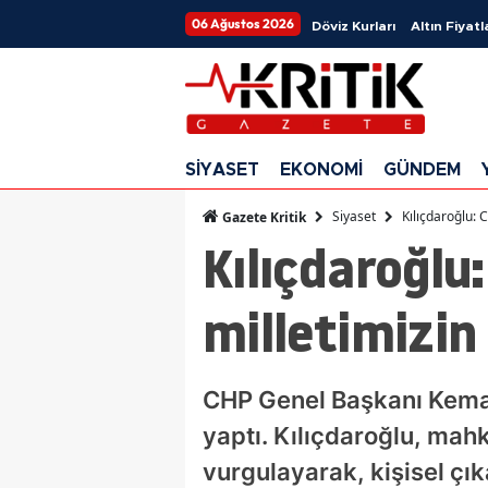
06 Ağustos 2026
Döviz Kurları
Altın Fiyatl
SİYASET
EKONOMİ
GÜNDEM
Siyaset
Kılıçdaroğlu: C
Gazete Kritik
Kılıçdaroğlu:
milletimizin
CHP Genel Başkanı Kemal K
yaptı. Kılıçdaroğlu, mah
vurgulayarak, kişisel çık