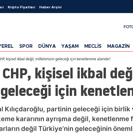
arı
Kripto Fiyatları
Haber Arşivi
FOT
YEREL
SPOR
DÜNYA
YAŞAM
MECLİS
MAGAZİN
HP, kişisel ikbal değil, milletimizin geleceği için kenetlenme alanıdır!
 CHP, kişisel ikbal deği
 geleceği için kenetle
ılıçdaroğlu, partinin geleceği için birlik 
keme kararının ayrışma değil, kenetlenme f
arların değil Türkiye’nin geleceğinin önemli