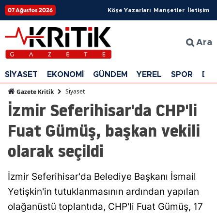
07 Ağustos 2026
Köşe Yazarları
Manşetler
İletişim
Ara
SİYASET
EKONOMİ
GÜNDEM
YEREL
SPOR
DÜ
Siyaset
Gazete Kritik
İzmir Seferihisar'da CHP'li
Fuat Gümüş, başkan vekili
olarak seçildi
İzmir Seferihisar'da Belediye Başkanı İsmail
Yetişkin'in tutuklanmasının ardından yapılan
olağanüstü toplantıda, CHP'li Fuat Gümüş, 17