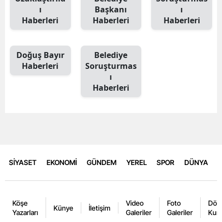
ı
Başkanı
ı
Haberleri
Haberleri
Haberleri
Doğuş Bayır
Belediye
Haberleri
Soruşturmas
ı
Haberleri
SİYASET
EKONOMİ
GÜNDEM
YEREL
SPOR
DÜNYA
Köşe
Video
Foto
Dövi
Künye
İletişim
Yazarları
Galeriler
Galeriler
Kurl