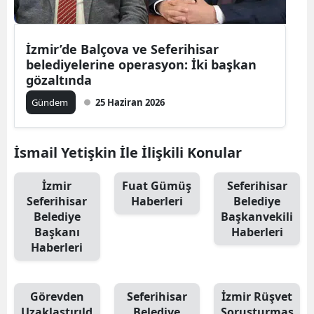
İzmir’de Balçova ve Seferihisar
belediyelerine operasyon: İki başkan
gözaltında
Gündem
25 Haziran 2026
İsmail Yetişkin İle İlişkili Konular
İzmir
Fuat Gümüş
Seferihisar
Seferihisar
Haberleri
Belediye
Belediye
Başkanvekili
Başkanı
Haberleri
Haberleri
Görevden
Seferihisar
İzmir Rüşvet
Uzaklaştırıld
Belediye
Soruşturmas