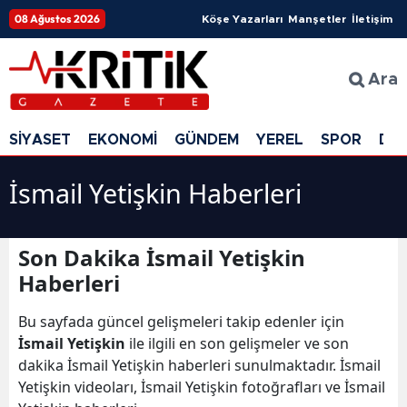
08 Ağustos 2026
Köşe Yazarları
Manşetler
İletişim
Ara
SİYASET
EKONOMİ
GÜNDEM
YEREL
SPOR
DÜ
İsmail Yetişkin Haberleri
Son Dakika İsmail Yetişkin
Haberleri
Bu sayfada güncel gelişmeleri takip edenler için
İsmail Yetişkin
ile ilgili en son gelişmeler ve son
dakika İsmail Yetişkin haberleri sunulmaktadır. İsmail
Yetişkin videoları, İsmail Yetişkin fotoğrafları ve İsmail