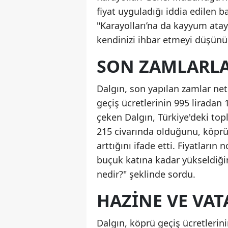
fiyat uyguladığı iddia edilen b
"Karayolları’na da kayyum ataya
kendinizi ihbar etmeyi düşünü
SON ZAMLARLA
Dalgın, son yapılan zamlar ne
geçiş ücretlerinin 995 liradan 1.
çeken Dalgın, Türkiye'deki top
215 civarında olduğunu, köprü 
arttığını ifade etti. Fiyatları
buçuk katına kadar yükseldiğin
nedir?" şeklinde sordu.
HAZINE VE VA
Dalgın, köprü geçiş ücretlerin