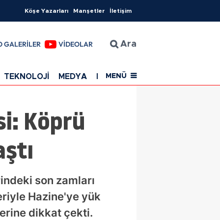
Köşe Yazarları
Manşetler
İletişim
O GALERİLER
VİDEOLAR
Ara
TEKNOLOJİ
MEDYA
EĞİTİM
SAĞLIK
Resmi Rekla
MENÜ
si: Köprü
aştı
erindeki son zamları
eriyle Hazine'ye yük
erine dikkat çekti.