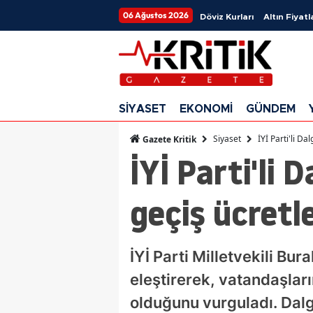
06 Ağustos 2026
Döviz Kurları
Altın Fiyatl
SİYASET
EKONOMİ
GÜNDEM
Siyaset
İYİ Parti'li Da
Gazete Kritik
İYİ Parti'li 
geçiş ücretl
İYİ Parti Milletvekili Bu
eleştirerek, vatandaşlar
olduğunu vurguladı. Dalgı