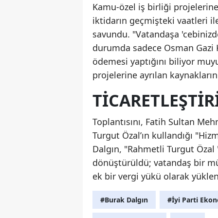
Kamu-özel iş birliği projeleri
iktidarın geçmişteki vaatleri 
savundu. "Vatandaşa 'cebinizd
durumda sadece Osman Gazi Köp
ödemesi yaptığını biliyor muyuz
projelerine ayrılan kaynakların
TICARETLEŞTIR
Toplantısını, Fatih Sultan Me
Turgut Özal’ın kullandığı "Hiz
Dalgın, "Rahmetli Turgut Özal
dönüştürüldü; vatandaş bir müş
ek bir vergi yükü olarak yükle
#Burak Dalgın
#İyi Parti Eko