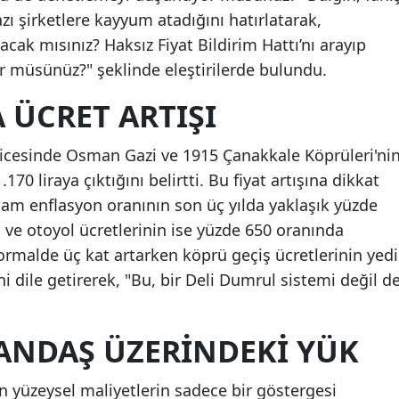
azı şirketlere kayyum atadığını hatırlatarak,
cak mısınız? Haksız Fiyat Bildirim Hattı’nı arayıp
r müsünüz?" şeklinde eleştirilerde bulundu.
 ÜCRET ARTIŞI
ticesinde Osman Gazi ve 1915 Çanakkale Köprüleri'ni
170 liraya çıktığını belirtti. Bu fiyat artışına dikkat
lam enflasyon oranının son üç yılda yaklaşık yüzde
ve otoyol ücretlerinin ise yüzde 650 oranında
n normalde üç kat artarken köprü geçiş ücretlerinin yedi
i dile getirerek, "Bu, bir Deli Dumrul sistemi değil d
TANDAŞ ÜZERINDEKI YÜK
in yüzeysel maliyetlerin sadece bir göstergesi