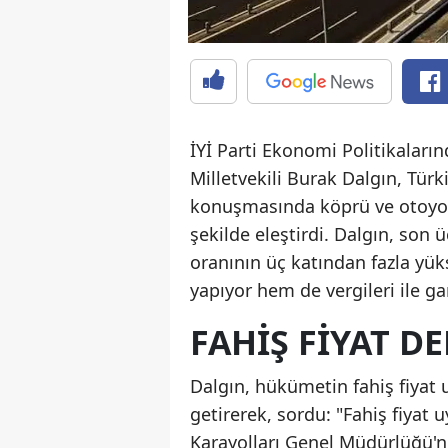
İYİ Parti Ekonomi Politikaları
Milletvekili Burak Dalgın, Tür
konuşmasında köprü ve otoyol g
şekilde eleştirdi. Dalgın, son 
oranının üç katından fazla yü
yapıyor hem de vergileri ile ga
FAHIŞ FIYAT D
Dalgın, hükümetin fahiş fiya
getirerek, sordu: "Fahiş fiyat 
Karayolları Genel Müdürlüğü'