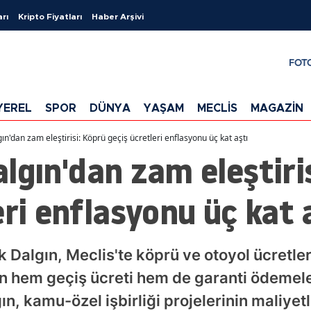
arı
Kripto Fiyatları
Haber Arşivi
FOT
YEREL
SPOR
DÜNYA
YAŞAM
MECLİS
MAGAZİN
lgın'dan zam eleştirisi: Köprü geçiş ücretleri enflasyonu üç kat aştı
Dalgın'dan zam eleştiri
eri enflasyonu üç kat 
rak Dalgın, Meclis'te köprü ve otoyol ücretl
ın hem geçiş ücreti hem de garanti ödemel
n, kamu-özel işbirliği projelerinin maliyetl