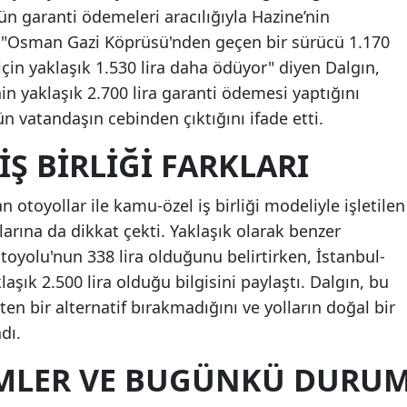
ün garanti ödemeleri aracılığıyla Hazine’nin
. "Osman Gazi Köprüsü'nden geçen bir sürücü 1.170
için yaklaşık 1.530 lira daha ödüyor" diyen Dalgın,
in yaklaşık 2.700 lira garanti ödemesi yaptığını
 vatandaşın cebinden çıktığını ifade etti.
İŞ BIRLIĞI FARKLARI
 otoyollar ile kamu-özel iş birliği modeliyle işletilen
klarına da dikkat çekti. Yaklaşık olarak benzer
oyolu'nun 338 lira olduğunu belirtirken, İstanbul-
laşık 2.500 lira olduğu bilgisini paylaştı. Dalgın, bu
n bir alternatif bırakmadığını ve yolların doğal bir
dı.
EMLER VE BUGÜNKÜ DURU