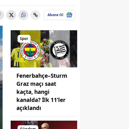
Abone Ol
Spor
Fenerbahçe–Sturm
Graz maçı saat
kaçta, hangi
kanalda? İlk 11’ler
açıklandı