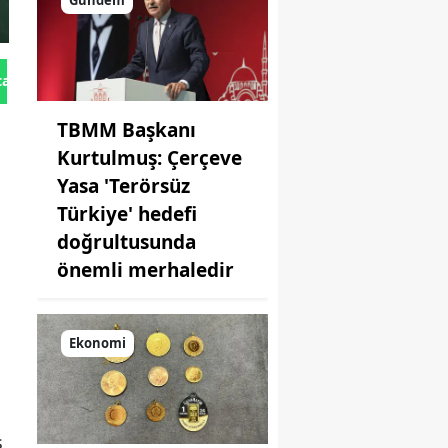
Gündem
tan Gönder
TBMM Başkanı
Kurtulmuş: Çerçeve
Yasa 'Terörsüz
Türkiye' hedefi
doğrultusunda
önemli merhaledir
Ekonomi
ş