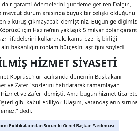
ne dair garanti ödemelerini gündeme getiren Dalgın,
ile mevcut durum arasında büyük bir çelişki olduğunu
en 5 kuruş çıkmayacak' demiştiniz. Bugün geldiğimiz
rüsü için Hazine’nin yaklaşık 5 milyar dolar garant
?" ifadelerini kullanarak, kamu-özel iş birliği
 altı bakanlığın toplam bütçesini aştığını söyledi.
ILMIŞ HIZMET SIYASETI
hmet Köprüsü’nün açılışında dönemin Başbakanı
met ve Zafer" sözlerini hatırlatarak tamamlayan
 'Hizmet ve Zafer' demişti. Ama bugün hizmet ticaret
teri gibi kabul ediliyor. Ulaşım, vatandaşların sırtın
nemez," dedi.
nomi Politikalarından Sorumlu Genel Başkan Yardımcısı