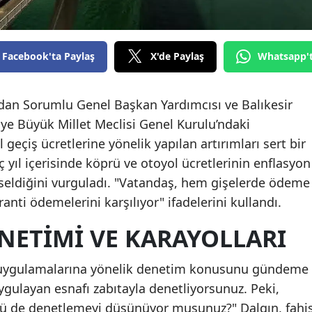
Facebook'ta Paylaş
X'de Paylaş
Whatsapp'
ndan Sorumlu Genel Başkan Yardımcısı ve Balıkesir
kiye Büyük Millet Meclisi Genel Kurulu’ndaki
eçiş ücretlerine yönelik yapılan artırımları sert bir
üç yıl içerisinde köprü ve otoyol ücretlerinin enflasyon
kseldiğini vurguladı. "Vatandaş, hem gişelerde ödeme
ranti ödemelerini karşılıyor" ifadelerini kullandı.
ENETIMI VE KARAYOLLARI
t uygulamalarına yönelik denetim konusunu gündeme
uygulayan esnafı zabıtayla denetliyorsunuz. Peki,
nü de denetlemeyi düşünüyor musunuz?" Dalgın, fahi