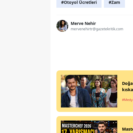
#Otoyol Ücretleri
#Zam
Merve Nehir
mervenehirtr@gazetekritik.com
Doğan
kıska
#Medy
Maste