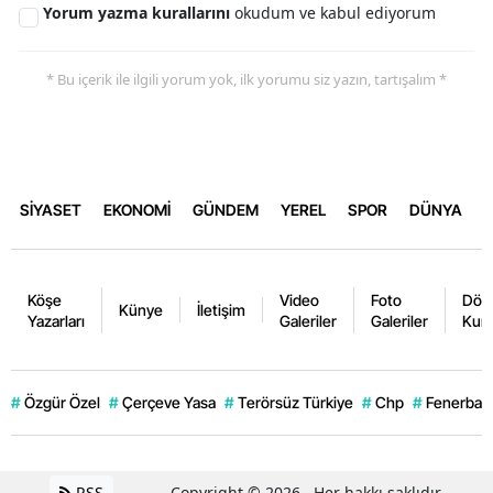
Yorum yazma kurallarını
okudum ve kabul ediyorum
* Bu içerik ile ilgili yorum yok, ilk yorumu siz yazın, tartışalım *
SİYASET
EKONOMİ
GÜNDEM
YEREL
SPOR
DÜNYA
Köşe
Video
Foto
Dövi
Künye
İletişim
Yazarları
Galeriler
Galeriler
Kurl
#
Özgür Özel
#
Çerçeve Yasa
#
Terörsüz Türkiye
#
Chp
#
Fenerbahç
RSS
Copyright © 2026 . Her hakkı saklıdır.