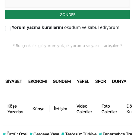
GÖNDER
Yorum yazma kurallarını
okudum ve kabul ediyorum
* Bu içerik ile ilgili yorum yok, ilk yorumu siz yazın, tartışalım *
SİYASET
EKONOMİ
GÜNDEM
YEREL
SPOR
DÜNYA
Köşe
Video
Foto
Dövi
Künye
İletişim
Yazarları
Galeriler
Galeriler
Kurl
#
Özgür Özel
#
Çerçeve Yasa
#
Terörsüz Türkiye
#
Fenerbahçe Trans