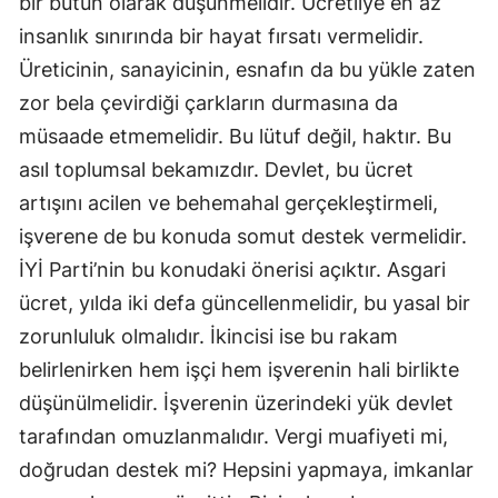
bir bütün olarak düşünmelidir. Ücretliye en az
insanlık sınırında bir hayat fırsatı vermelidir.
Üreticinin, sanayicinin, esnafın da bu yükle zaten
zor bela çevirdiği çarkların durmasına da
müsaade etmemelidir. Bu lütuf değil, haktır. Bu
asıl toplumsal bekamızdır. Devlet, bu ücret
artışını acilen ve behemahal gerçekleştirmeli,
işverene de bu konuda somut destek vermelidir.
İYİ Parti’nin bu konudaki önerisi açıktır. Asgari
ücret, yılda iki defa güncellenmelidir, bu yasal bir
zorunluluk olmalıdır. İkincisi ise bu rakam
belirlenirken hem işçi hem işverenin hali birlikte
düşünülmelidir. İşverenin üzerindeki yük devlet
tarafından omuzlanmalıdır. Vergi muafiyeti mi,
doğrudan destek mi? Hepsini yapmaya, imkanlar