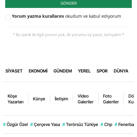
GÖNDER
Yorum yazma kurallarını
okudum ve kabul ediyorum
* Bu içerik ile ilgili yorum yok, ilk yorumu siz yazın, tartışalım *
SİYASET
EKONOMİ
GÜNDEM
YEREL
SPOR
DÜNYA
Köşe
Video
Foto
Dövi
Künye
İletişim
Yazarları
Galeriler
Galeriler
Kurl
#
Özgür Özel
#
Çerçeve Yasa
#
Terörsüz Türkiye
#
Chp
#
Fenerbahç