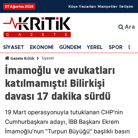
07 Ağustos 2026
Köşe Yazarları
Manşetler
İletişim
Ara
SİYASET
EKONOMİ
GÜNDEM
YEREL
SPOR
DÜ
Siyaset
Gazete Kritik
İmamoğlu ve avukatları
katılmamıştı! Bilirkişi
davası 17 dakika sürdü
19 Mart operasyonuyla tutuklanan CHP'nin
Cumhurbaşkanı adayı, İBB Başkanı Ekrem
İmamoğlu’nun "Turpun Büyüğü" başlıklı basın