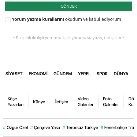
GÖNDER
Yorum yazma kurallarını
okudum ve kabul ediyorum
* Bu içerik ile ilgili yorum yok, ilk yorumu siz yazın, tartışalım *
SİYASET
EKONOMİ
GÜNDEM
YEREL
SPOR
DÜNYA
Köşe
Video
Foto
Dövi
Künye
İletişim
Yazarları
Galeriler
Galeriler
Kurl
#
Özgür Özel
#
Çerçeve Yasa
#
Terörsüz Türkiye
#
Fenerbahçe Trans