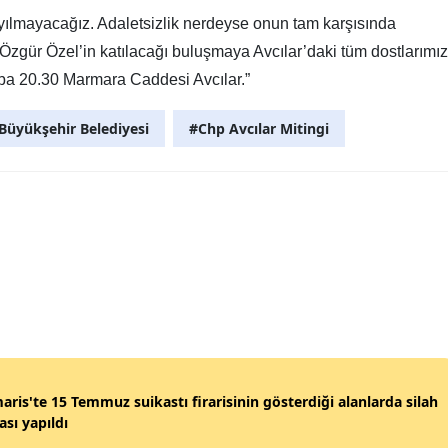
la yılmayacağız. Adaletsizlik nerdeyse onun tam karşısında
zgür Özel’in katılacağı buluşmaya Avcılar’daki tüm dostlarımız
a 20.30 Marmara Caddesi Avcılar.”
Büyükşehir Belediyesi
#Chp Avcılar Mitingi
ris'te 15 Temmuz suikastı firarisinin gösterdiği alanlarda silah
sı yapıldı