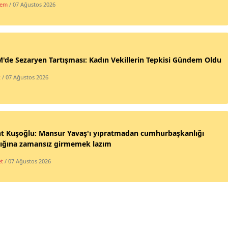
dem
/ 07 Ağustos 2026
de Sezaryen Tartışması: Kadın Vekillerin Tepkisi Gündem Oldu
k
/ 07 Ağustos 2026
nt Kuşoğlu: Mansur Yavaş'ı yıpratmadan cumhurbaşkanlığı
lığına zamansız girmemek lazım
et
/ 07 Ağustos 2026