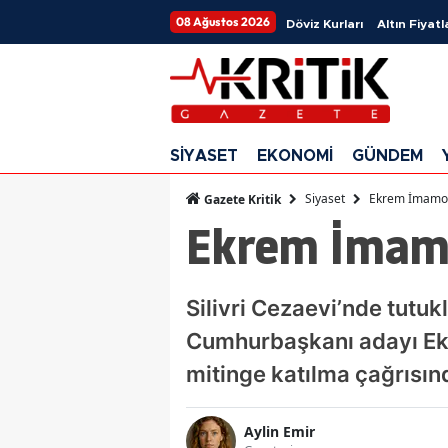
08 Ağustos 2026
Döviz Kurları
Altın Fiyatl
SİYASET
EKONOMİ
GÜNDEM
Siyaset
Ekrem İmamoğl
Gazete Kritik
Ekrem İmamo
Silivri Cezaevi’nde tutu
Cumhurbaşkanı adayı Ekr
mitinge katılma çağrısın
Aylin Emir