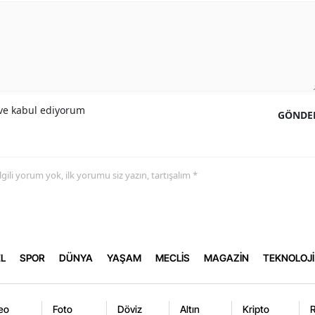
e kabul ediyorum
GÖNDE
 ilgili yorum yok, ilk yorumu siz yazın, tartışalım *
L
SPOR
DÜNYA
YAŞAM
MECLİS
MAGAZİN
TEKNOLOJİ
eo
Foto
Döviz
Altın
Kripto