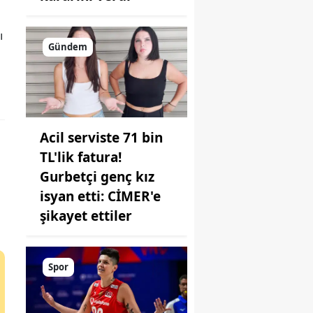
ı
Gündem
Acil serviste 71 bin
TL'lik fatura!
Gurbetçi genç kız
isyan etti: CİMER'e
şikayet ettiler
Spor