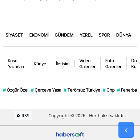
SİYASET
EKONOMİ
GÜNDEM
YEREL
SPOR
DÜNYA
Köşe
Video
Foto
Dövi
Künye
İletişim
Yazarları
Galeriler
Galeriler
Kurl
#
Özgür Özel
#
Çerçeve Yasa
#
Terörsüz Türkiye
#
Chp
#
Fenerbahç
RSS
Copyright © 2026 . Her hakkı saklıdır.