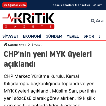
07 Ağustos 2026
Köşe Yazarları
Manşetler
İletişim
Ara
SİYASET
EKONOMİ
GÜNDEM
YEREL
SPOR
DÜ
Siyaset
Gazete Kritik
CHP'nin yeni MYK üyeleri
açıklandı
CHP Merkez Yürütme Kurulu, Kemal
Kılıçdaroğlu başkanlığında toplandı ve yeni
MYK üyeleri açıklandı. Müslim Sarı, partinin
yeni sözcüsü olarak görev alırken, 19 kişilik
ekip çeşitli alanlarda liderlik edecek.