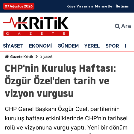
07 Ağustos 2026
Köşe Yazarları
Manşetler
İletişim
Ara
SİYASET
EKONOMİ
GÜNDEM
YEREL
SPOR
DÜ
Siyaset
Gazete Kritik
CHP'nin Kuruluş Haftası:
Özgür Özel'den tarih ve
vizyon vurgusu
CHP Genel Başkanı Özgür Özel, partilerinin
kuruluş haftası etkinliklerinde CHP'nin tarihsel
rolü ve vizyonuna vurgu yaptı. Yeni bir dönüm