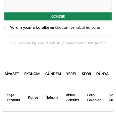
GÖNDER
Yorum yazma kurallarını
okudum ve kabul ediyorum
* Bu içerik ile ilgili yorum yok, ilk yorumu siz yazın, tartışalım *
SİYASET
EKONOMİ
GÜNDEM
YEREL
SPOR
DÜNYA
Köşe
Video
Foto
Dövi
Künye
İletişim
Yazarları
Galeriler
Galeriler
Kurl