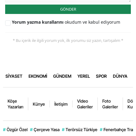
GÖNDER
Yorum yazma kurallarını
okudum ve kabul ediyorum
* Bu içerik ile ilgili yorum yok, ilk yorumu siz yazın, tartışalım *
SİYASET
EKONOMİ
GÜNDEM
YEREL
SPOR
DÜNYA
Köşe
Video
Foto
Dövi
Künye
İletişim
Yazarları
Galeriler
Galeriler
Kurl
#
Özgür Özel
#
Çerçeve Yasa
#
Terörsüz Türkiye
#
Fenerbahçe Trans