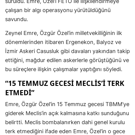
sürüldü. Emre, Özel’i FETÖ ile ilişkilendirmeye
çalışan bir algı operasyonu yürütüldüğünü
savundu.
Zeynel Emre, Özgür Özel’in milletvekilliğinin ilk
dönemlerinden itibaren Ergenekon, Balyoz ve
İzmir Askeri Casusluk gibi davaları yakından takip
ettiğini, mağdur edilen askerlerle görüştüğünü ve
bu süreçlere ilişkin çalışmalar yaptığını söyledi.
“15 TEMMUZ GECESI MECLIS’I TERK
ETMEDI”
Emre, Özgür Özel’in 15 Temmuz gecesi TBMM’ye
giderek Meclis’in açık kalmasına katkı sunduğunu
belirtti. Meclis bombalanırken dahi genel kurulu
terk etmediğini ifade eden Emre, Özel’in o gece