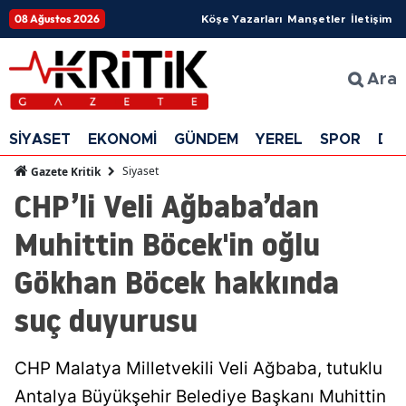
08 Ağustos 2026
Köşe Yazarları
Manşetler
İletişim
Ara
SİYASET
EKONOMİ
GÜNDEM
YEREL
SPOR
DÜ
Siyaset
Gazete Kritik
CHP’li Veli Ağbaba’dan
Muhittin Böcek'in oğlu
Gökhan Böcek hakkında
suç duyurusu
CHP Malatya Milletvekili Veli Ağbaba, tutuklu
Antalya Büyükşehir Belediye Başkanı Muhittin