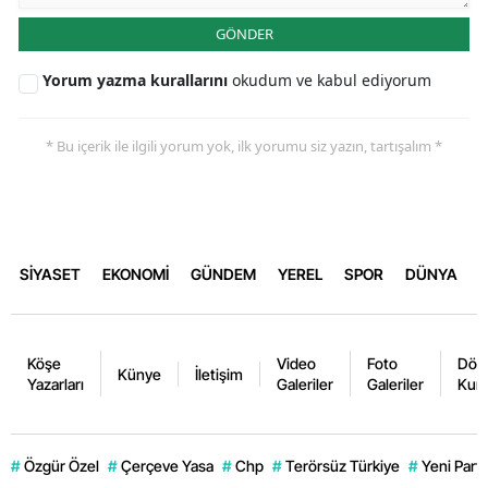
GÖNDER
Yorum yazma kurallarını
okudum ve kabul ediyorum
* Bu içerik ile ilgili yorum yok, ilk yorumu siz yazın, tartışalım *
SİYASET
EKONOMİ
GÜNDEM
YEREL
SPOR
DÜNYA
Köşe
Video
Foto
Dövi
Künye
İletişim
Yazarları
Galeriler
Galeriler
Kurl
#
Özgür Özel
#
Çerçeve Yasa
#
Chp
#
Terörsüz Türkiye
#
Yeni Parti