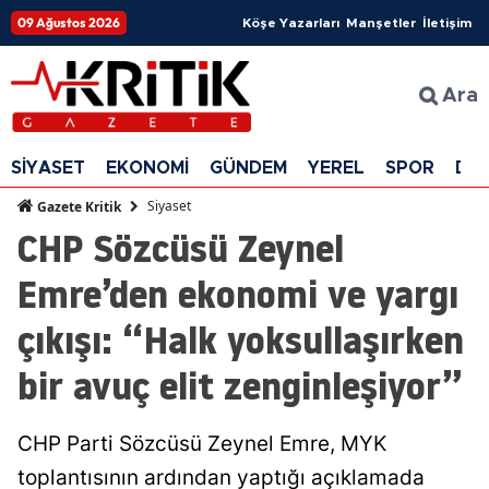
09 Ağustos 2026
Köşe Yazarları
Manşetler
İletişim
Ara
SİYASET
EKONOMİ
GÜNDEM
YEREL
SPOR
DÜ
Siyaset
Gazete Kritik
CHP Sözcüsü Zeynel
Emre’den ekonomi ve yargı
çıkışı: “Halk yoksullaşırken
bir avuç elit zenginleşiyor”
CHP Parti Sözcüsü Zeynel Emre, MYK
toplantısının ardından yaptığı açıklamada