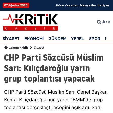
07 Ağustos 2026
Köşe Yazarları
Manşetler
İletişim
Ara
SİYASET
EKONOMİ
GÜNDEM
YEREL
SPOR
DÜ
Siyaset
Gazete Kritik
CHP Parti Sözcüsü Müslim
Sarı: Kılıçdaroğlu yarın
grup toplantısı yapacak
CHP Parti Sözcüsü Müslim Sarı, Genel Başkan
Kemal Kılıçdaroğlu'nun yarın TBMM'de grup
toplantısı gerçekleştireceğini açıkladı. Sarı,