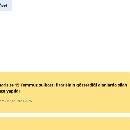
Özel
ris'te 15 Temmuz suikastı firarisinin gösterdiği alanlarda silah
sı yapıldı
dem
/ 07 Ağustos 2026