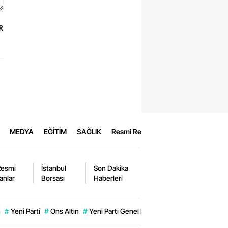
R
MEDYA
EĞİTİM
SAĞLIK
Resmi Reklamlar
Resmi
İstanbul
Son Dakika
lanlar
Borsası
Haberleri
m
#
Yeni Parti
#
Ons Altın
#
Yeni Parti Genel Başkanı