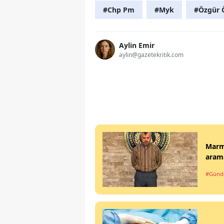
#Chp Pm
#Myk
#Özgür 
Aylin Emir
aylin@gazetekritik.com
Marma
arama
#Gün