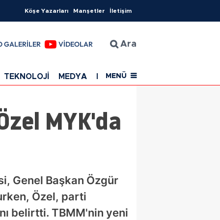
Köşe Yazarları
Manşetler
İletişim
O GALERİLER
VİDEOLAR
Ara
TEKNOLOJİ
MEDYA
EĞİTİM
SAĞLIK
Resmi Rekla
MENÜ
 Özel MYK'da
isi, Genel Başkan Özgür
rken, Özel, parti
ı belirtti. TBMM'nin yeni