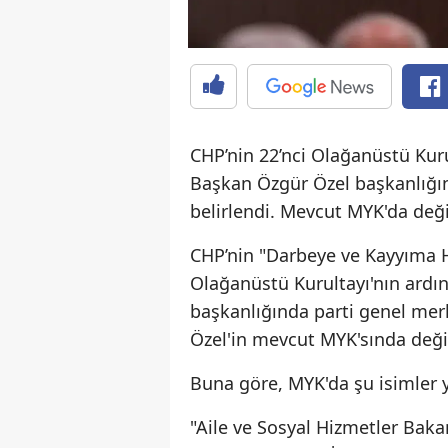
CHP’nin 22’nci Olağanüstü Kuru
Başkan Özgür Özel başkanlığı
belirlendi. Mevcut MYK'da deği
CHP’nin "Darbeye ve Kayyıma Ha
Olağanüstü Kurultayı'nın ardı
başkanlığında parti genel mer
Özel'in mevcut MYK'sında deği
Buna göre, MYK'da şu isimler y
"Aile ve Sosyal Hizmetler Bak