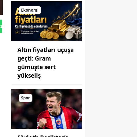
Ekonomi
tan Gönder
Altın fiyatları uçuşa
geçti: Gram
gümüşte sert
yükseliş
Spor