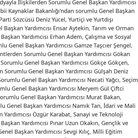
Medyayla İlişkilerden Sorumlu Genel Başkan Yardımcısı
Tabii Kaynaklar Bakanlığı'ndan sorumlu Genel Başkan
arti Sözcüsü Deniz Yücel, Yurtiçi ve Yurtdışı
 Başkan Yardımcısı Ensar Aytekin, Tarım ve Orman
 Başkan Yardımcısı Erhan Adem, Çalışma ve Sosyal
mlu Genel Başkan Yardımcısı Gamze Taşcıer Şengel,
Kentlerden Sorumlu Genel Başkan Yardımcısı Gökan
n Sorumlu Genel Başkan Yardımcısı Gökçe Gökçen,
an Sorumlu Genel Başkan Yardımcısı Gülşah Deniz
n Sorumlu Genel Başkan Yardımcısı Necati Yağcı, Seçim
umlu Genel Başkan Yardımcısı Meryem Gül Çiftci
n Sorumlu Genel Başkan Yardımcısı Murat Bakan,
mlu Genel Başkan Yardımcısı Namık Tan, İdari ve Mali
 Yardımcısı Özgür Karabat, Sanayi ve Teknoloji
Başkan Yardımcısı Pınar Uzun Okakın, Gençlik ve
nel Başkan Yardımcısı Sevgi Kılıç, Milli Eğitim