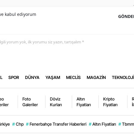
e kabul ediyorum
GÖNDE
 ilgili yorum yok, ilk yorumu siz yazın, tartışalım *
L
SPOR
DÜNYA
YAŞAM
MECLİS
MAGAZİN
TEKNOLOJİ
eo
Foto
Döviz
Altın
Kripto
eriler
Galeriler
Kurları
Fiyatları
Fiyatları
İ
ürkiye
#
Chp
#
Fenerbahçe Transfer Haberleri
#
Altın Fiyatları
#
Tbm