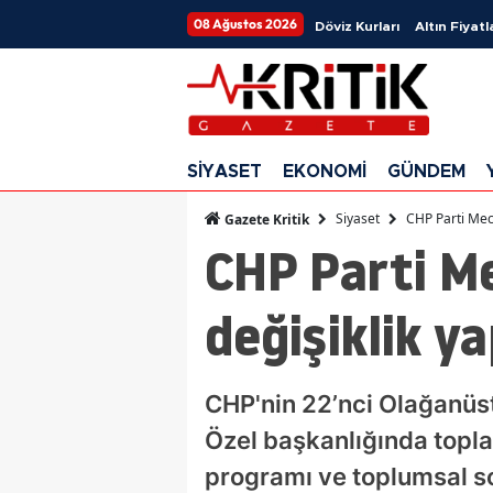
08 Ağustos 2026
Döviz Kurları
Altın Fiyatl
SİYASET
EKONOMİ
GÜNDEM
Siyaset
CHP Parti Mecl
Gazete Kritik
CHP Parti Me
değişiklik y
CHP'nin 22’nci Olağanüst
Özel başkanlığında topl
programı ve toplumsal so