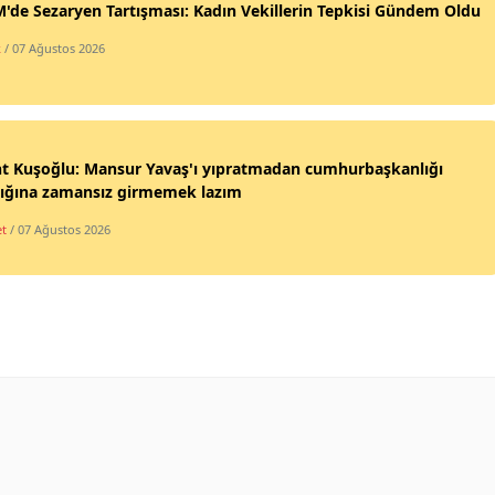
de Sezaryen Tartışması: Kadın Vekillerin Tepkisi Gündem Oldu
k
/ 07 Ağustos 2026
nt Kuşoğlu: Mansur Yavaş'ı yıpratmadan cumhurbaşkanlığı
lığına zamansız girmemek lazım
et
/ 07 Ağustos 2026