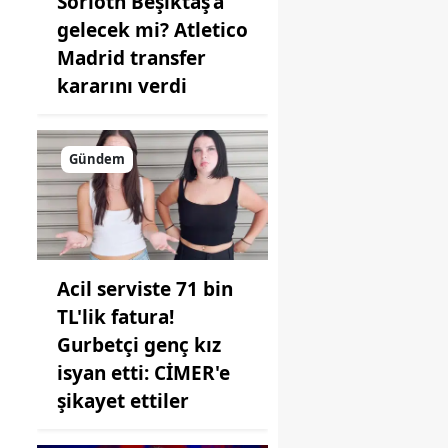
Sörloth Beşiktaş’a
gelecek mi? Atletico
Madrid transfer
kararını verdi
Gündem
Acil serviste 71 bin
TL'lik fatura!
Gurbetçi genç kız
isyan etti: CİMER'e
şikayet ettiler