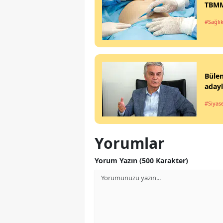
TBMM'
#Sağlı
Büle
aday
#Siyas
Yorumlar
Yorum Yazın (500 Karakter)