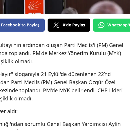
Facebook'ta Paylaş
X'de Paylaş
Whatsapp'
ltayı'nın ardından oluşan Parti Meclis'i (PM) Genel
nda toplandı. PM'de Merkez Yönetim Kurulu (MYK)
şiklik olmadı.
yır" sloganıyla 21 Eylül'de düzenlenen 22’nci
ndan Parti Meclis (PM) Genel Başkan Özgür Özel
kezinde toplandı. PM'de MYK belirlendi. CHP Lideri
şiklik olmadı.
er aldı:
anlığı'ndan sorumlu Genel Başkan Yardımcısı Aylin