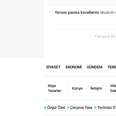
Yorum yazma kurallarını
okudum v
* Bu içerik ile
SİYASET
EKONOMİ
GÜNDEM
YERE
Köşe
Vid
Künye
İletişim
Yazarları
Gal
#
Özgür Özel
#
Çerçeve Yasa
#
Terörsüz T