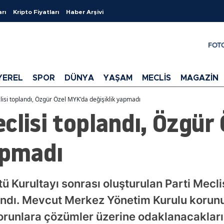
arı
Kripto Fiyatları
Haber Arşivi
FOT
YEREL
SPOR
DÜNYA
YAŞAM
MECLİS
MAGAZİN
isi toplandı, Özgür Özel MYK'da değişiklik yapmadı
clisi toplandı, Özgür
apmadı
ü Kurultayı sonrası oluşturulan Parti Mecl
andı. Mevcut Merkez Yönetim Kurulu korunu
runlara çözümler üzerine odaklanacakların