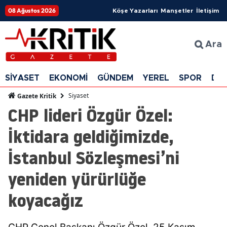
08 Ağustos 2026
Köşe Yazarları
Manşetler
İletişim
Ara
SİYASET
EKONOMİ
GÜNDEM
YEREL
SPOR
DÜ
Siyaset
Gazete Kritik
CHP lideri Özgür Özel:
İktidara geldiğimizde,
İstanbul Sözleşmesi’ni
yeniden yürürlüğe
koyacağız