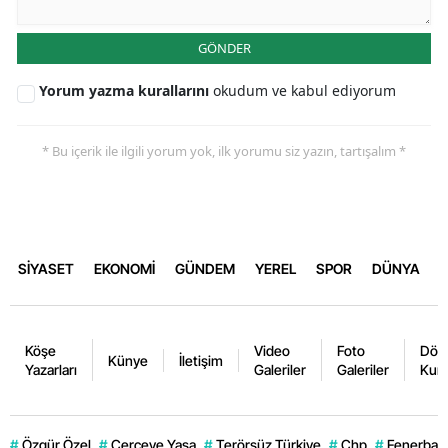
GÖNDER
Yorum yazma kurallarını
okudum ve kabul ediyorum
* Bu içerik ile ilgili yorum yok, ilk yorumu siz yazın, tartışalım *
SİYASET
EKONOMİ
GÜNDEM
YEREL
SPOR
DÜNYA
Köşe
Video
Foto
Dövi
Künye
İletişim
Yazarları
Galeriler
Galeriler
Kurl
#
Özgür Özel
#
Çerçeve Yasa
#
Terörsüz Türkiye
#
Chp
#
Fenerbahç