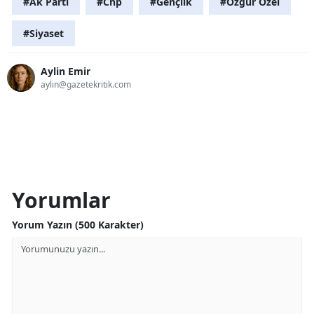
#Ak Parti
#Chp
#Gençlik
#Özgür Özel
#Siyaset
Aylin Emir
aylin@gazetekritik.com
Yorumlar
Yorum Yazın (500 Karakter)