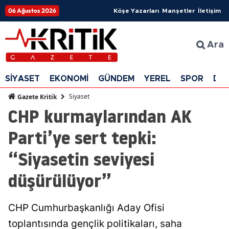
06 Ağustos 2026
Köşe Yazarları
Manşetler
İletişim
Ara
SİYASET
EKONOMİ
GÜNDEM
YEREL
SPOR
DÜ
Siyaset
Gazete Kritik
CHP kurmaylarından AK
Parti’ye sert tepki:
“Siyasetin seviyesi
düşürülüyor”
CHP Cumhurbaşkanlığı Aday Ofisi
toplantısında gençlik politikaları, saha