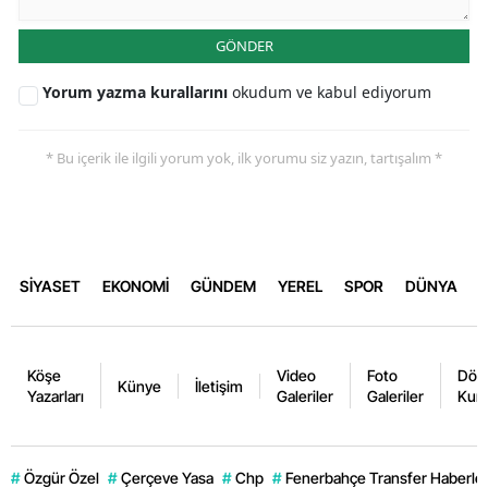
GÖNDER
Yorum yazma kurallarını
okudum ve kabul ediyorum
* Bu içerik ile ilgili yorum yok, ilk yorumu siz yazın, tartışalım *
SİYASET
EKONOMİ
GÜNDEM
YEREL
SPOR
DÜNYA
Köşe
Video
Foto
Dövi
Künye
İletişim
Yazarları
Galeriler
Galeriler
Kurl
#
Özgür Özel
#
Çerçeve Yasa
#
Chp
#
Fenerbahçe Transfer Haberler