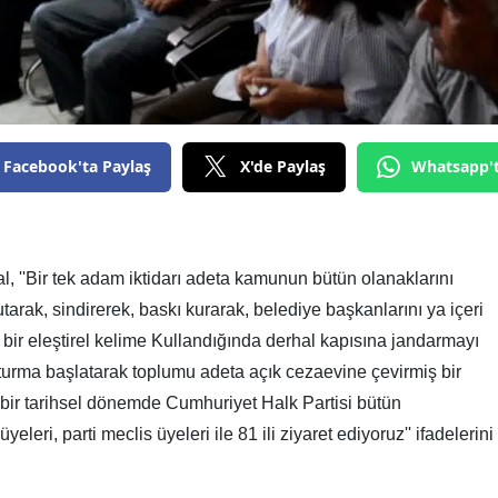
Facebook'ta Paylaş
X'de Paylaş
Whatsapp'
, ''Bir tek adam iktidarı adeta kamunun bütün olanaklarını
arak, sindirerek, baskı kurarak, belediye başkanlarını ya içeri
bir eleştirel kelime Kullandığında derhal kapısına jandarmayı
uşturma başlatarak toplumu adeta açık cezaevine çevirmiş bir
bir tarihsel dönemde Cumhuriyet Halk Partisi bütün
üyeleri, parti meclis üyeleri ile 81 ili ziyaret ediyoruz'' ifadelerini