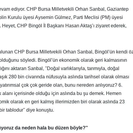
devam ediyor. CHP Bursa Milletvekili Orhan Sarıbal, Gaziantep
iplin Kurulu üyesi Aysemin Gülmez, Parti Meclisi (PM) üyesi
 Heyet, CHP Bingöl İl Başkanı Hasan Aktaş’ı ziyaret ederek,
lunan CHP Bursa Milletvekili Orhan Sarıbal, Bingöl’ün kendi ö
 olduğunu söyledi. Bingöl’ün ekonomik olarak geri kalmasının
nı aktaran Sarıbal, ''Doğal varlıklarıyla, tarımıyla, doğal
laşık 280 bin civarında nüfusuyla aslında tarihsel olarak olması
yatırımsal çok çok geride olan, bunu nereden anlıyoruz? 6.
ik alanı içerisinde olduğu için aslında bu şu demek. Hemen
ik olarak en geri kalmış illerimizden biri olarak aslında 23
bir tablodur'' diye konuştu.
üyoruz da neden hala bu düzen böyle?''