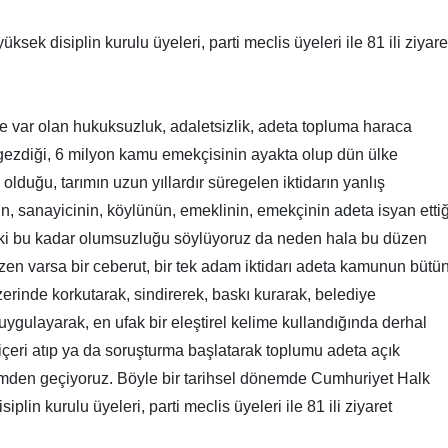
yüksek disiplin kurulu üyeleri, parti meclis üyeleri ile 81 ili ziyare
e var olan hukuksuzluk, adaletsizlik, adeta topluma haraca
 gezdiği, 6 milyon kamu emekçisinin ayakta olup dün ülke
olduğu, tarımın uzun yıllardır süregelen iktidarın yanlış
fın, sanayicinin, köylünün, emeklinin, emekçinin adeta isyan ettiğ
eki bu kadar olumsuzluğu söylüyoruz da neden hala bu düzen
zen varsa bir ceberut, bir tek adam iktidarı adeta kamunun bütü
erinde korkutarak, sindirerek, baskı kurarak, belediye
uygulayarak, en ufak bir eleştirel kelime kullandığında derhal
içeri atıp ya da soruşturma başlatarak toplumu adeta açık
emden geçiyoruz. Böyle bir tarihsel dönemde Cumhuriyet Halk
siplin kurulu üyeleri, parti meclis üyeleri ile 81 ili ziyaret