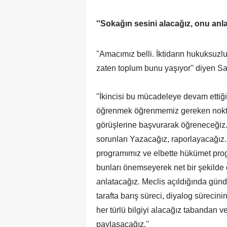
''Sokağın sesini alacağız, onu anla
''Amacımız belli. İktidarın hukuksuz
zaten toplum bunu yaşıyor'' diyen Sar
''İkincisi bu mücadeleye devam ettiğim
öğrenmek öğrenmemiz gereken noktanı
görüşlerine başvurarak öğreneceğiz. O
sorunları Yazacağız, raporlayacağız.
programımız ve elbette hükümet pro
bunları önemseyerek net bir şekilde 
anlatacağız. Meclis açıldığında gün
tarafta barış süreci, diyalog süreci
her türlü bilgiyi alacağız tabandan 
paylaşacağız.''