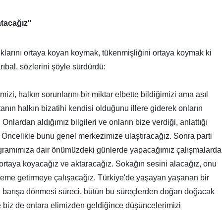
tacağız''
luklarını ortaya koyan koymak, tükenmişliğini ortaya koymak ki
ıbal, sözlerini şöyle sürdürdü:
izi, halkın sorunlarını bir miktar elbette bildiğimizi ama asıl
n halkın bizatihi kendisi olduğunu illere giderek onların
nlardan aldığımız bilgileri ve onların bize verdiği, anlattığı
 Öncelikle bunu genel merkezimize ulaştıracağız. Sonra parti
gramımıza dair önümüzdeki günlerde yapacağımız çalışmalarda
ortaya koyacağız ve aktaracağız. Sokağın sesini alacağız, onu
deme getirmeye çalışacağız. Türkiye'de yaşayan yaşanan bir
nin barışa dönmesi süreci, bütün bu süreçlerden doğan doğacak
ve biz de onlara elimizden geldiğince düşüncelerimizi