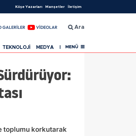
Köşe Yazarları
Manşetler
İletişim
O GALERİLER
VİDEOLAR
Ara
TEKNOLOJİ
MEDYA
EĞİTİM
SAĞLIK
Resmi Rekla
MENÜ
Sürdürüyor:
tası
le toplumu korkutarak