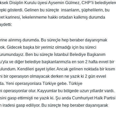
sek Disiplin Kurulu üyesi Aysemin Gülmez, CHP’li belediyeler
ki gösterdi. Gelinen bu süreçte insanların, şüphelilerin, bu
yet karinesi, lekelenmeme hakkı ortadan kalkmış durumda
ydetti:
lerine alınmış durumda. Bu süreçle hep beraber dayanışmak
yok. Gidecek başka bir yerimiz olmadığı için bu süreci
durumundayız. Ben bu süreçte İstanbul Belediye Başkanım
la ve diğer belediye başkanlarımızla en son 2 hafta evvel bir
lundum. Kendileri gayet iyiler. Ancak gelinen noktada bir kısım
eni bir operasyon olmayacak derken ne yazık ki 2 gün evvel
a. Yeni operasyonlara Türkiye gebe. Türkiye
 operasyonlar olur. Kayyumlar bu bölgede uzun yıllardır vardı.
sini gasp ettirmişti ne yazık ki. Şu anda Cumhuriyet Halk Partisi
lkın iradesi gasp ediliyor. Bu süreçte hep beraber dayanışarak