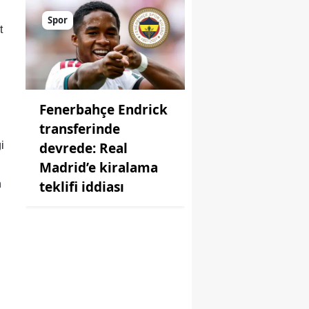
Spor
t
Fenerbahçe Endrick
transferinde
devrede: Real
i
Madrid’e kiralama
teklifi iddiası
n