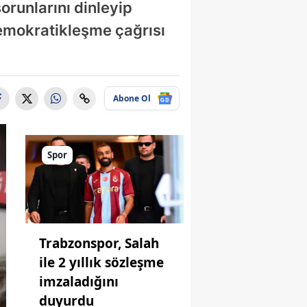
sorunlarını dinleyip
demokratikleşme çağrısı
Abone Ol
Spor
Trabzonspor, Salah
ile 2 yıllık sözleşme
imzaladığını
duyurdu