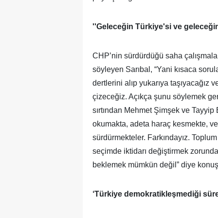
''Geleceğin Türkiye'si ve geleceğin i
CHP’nin sürdürdüğü saha çalışmalarıyl
söyleyen Sarıbal, “Yani kısaca sorula
dertlerini alıp yukarıya taşıyacağız ve
çizeceğiz. Açıkça şunu söylemek gerek
sırtından Mehmet Şimşek ve Tayyip 
okumakta, adeta haraç kesmekte, verg
sürdürmekteler. Farkındayız. Toplum 
seçimde iktidarı değiştirmek zorunday
beklemek mümkün değil” diye konuş
‘Türkiye demokratikleşmediği süre