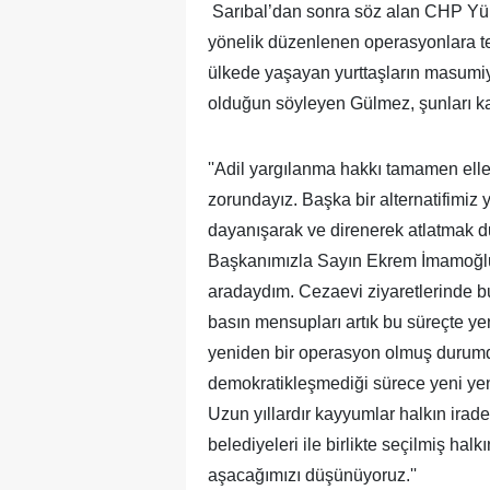
Sarıbal’dan sonra söz alan CHP Yük
yönelik düzenlenen operasyonlara tep
ülkede yaşayan yurttaşların masumi
olduğun söyleyen Gülmez, şunları ka
''Adil yargılanma hakkı tamamen el
zorundayız. Başka bir alternatifimiz 
dayanışarak ve direnerek atlatmak 
Başkanımızla Sayın Ekrem İmamoğlu'y
aradaydım. Cezaevi ziyaretlerinde bu
basın mensupları artık bu süreçte y
yeniden bir operasyon olmuş durumd
demokratikleşmediği sürece yeni yeni
Uzun yıllardır kayyumlar halkın irade
belediyeleri ile birlikte seçilmiş ha
aşacağımızı düşünüyoruz.''