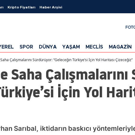
rı
Kripto Fiyatları
Haber Arşivi
FOT
YEREL
SPOR
DÜNYA
YAŞAM
MECLİS
MAGAZİN
Saha Çalışmalarını Sürdürüyor: “Geleceğin Türkiye’si İçin Yol Haritası Çizeceğiz”
e Saha Çalışmalarını 
rkiye’si İçin Yol Hari
rhan Sarıbal, iktidarın baskıcı yöntemleriy