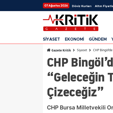
07 Ağustos 2026
Döviz Kurları
Altın Fiyatla
SİYASET
EKONOMİ
GÜNDEM
Siyaset
CHP Bingöl’de 
Gazete Kritik
CHP Bingöl’d
“Geleceğin Tü
Çizeceğiz”
CHP Bursa Milletvekili O