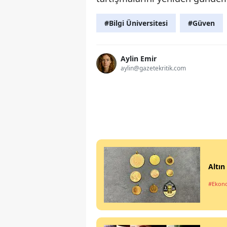
#Bilgi Üniversitesi
#Güven
Aylin Emir
aylin@gazetekritik.com
Altın
#Ekon