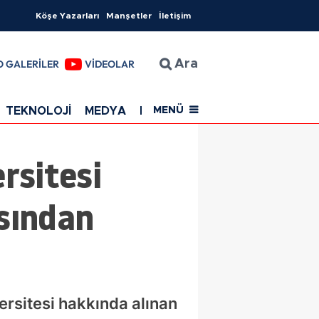
Köşe Yazarları
Manşetler
İletişim
O GALERİLER
VİDEOLAR
Ara
TEKNOLOJİ
MEDYA
EĞİTİM
SAĞLIK
Resmi Rekla
MENÜ
rsitesi
ısından
ersitesi hakkında alınan