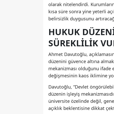
olarak nitelendirdi. Kurumları
kısa süre sonra yine yeterli 
belirsizlik duygusunu artıracağı
HUKUK DÜZENI
SÜREKLILIK V
Ahmet Davutoğlu, açıklamasınd
düzenini güvence altına almak 
mekanizması olduğunu ifade ed
değişmesinin kaos iklimine yo
Davutoğlu, “Devlet öngörülebil
düzenin işleyiş mekanizmasıdı
üniversite özelinde değil, gene
açıklık beklentisine dikkat çekt