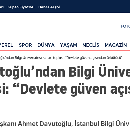
arı
Kripto Fiyatları
Haber Arşivi
FOT
YEREL
SPOR
DÜNYA
YAŞAM
MECLİS
MAGAZİN
u’ndan Bilgi Üniversitesi kararı tepkisi: “Devlete güven açısından ürkütücü”
oğlu’ndan Bilgi Ünive
si: “Devlete güven aç
şkanı Ahmet Davutoğlu, İstanbul Bilgi Üniv