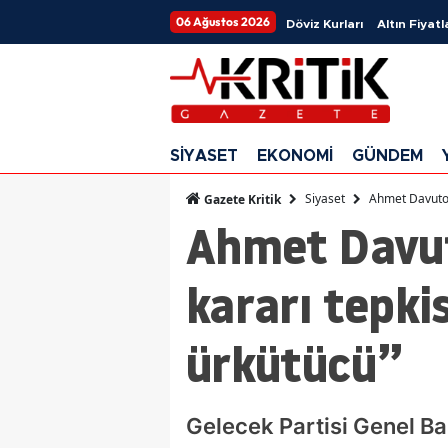
06 Ağustos 2026
Döviz Kurları
Altın Fiyatl
SİYASET
EKONOMİ
GÜNDEM
Siyaset
Ahmet Davutoğl
Gazete Kritik
Ahmet Davut
kararı tepki
ürkütücü”
Gelecek Partisi Genel Ba