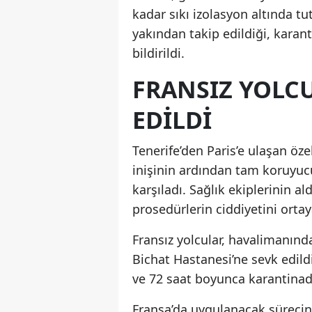
kadar sıkı izolasyon altında tu
yakından takip edildiği, karant
bildirildi.
FRANSIZ YOLC
EDILDI
Tenerife’den Paris’e ulaşan öz
inişinin ardından tam koruyucu
karşıladı. Sağlık ekiplerinin a
prosedürlerin ciddiyetini orta
Fransız yolcular, havalimanınd
Bichat Hastanesi’ne sevk edildi
ve 72 saat boyunca karantinada
Fransa’da uygulanacak sürecin 