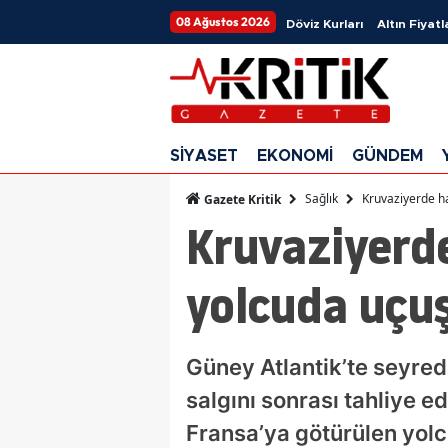
08 Ağustos 2026
Döviz Kurları
Altın Fiyatl
SİYASET
EKONOMİ
GÜNDEM
Sağlık
Kruvaziyerde h
Gazete Kritik
Kruvaziyerde
yolcuda uçu
Güney Atlantik’te seyre
salgını sonrası tahliye ed
Fransa’ya götürülen yol