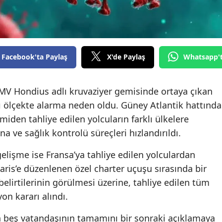
Facebook'ta Paylaş
X'de Paylaş
Whatsapp'
MV Hondius adlı kruvaziyer gemisinde ortaya çıkan
sı ölçekte alarma neden oldu. Güney Atlantik hattında
iden tahliye edilen yolcuların farklı ülkelere
na ve sağlık kontrolü süreçleri hızlandırıldı.
 gelişme ise Fransa’ya tahliye edilen yolculardan
Paris’e düzenlenen özel charter uçuşu sırasında bir
elirtilerinin görülmesi üzerine, tahliye edilen tüm
yon kararı alındı.
n beş vatandaşının tamamını bir sonraki açıklamaya