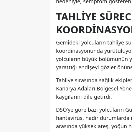
nedeniyle, semptom gösteren y
TAHLIYE SÜREC
KOORDINASYO
Gemideki yolcuların tahliye s
koordinasyonunda yürütülüyor.
yolcuların büyük bölümünün y
yarattığı endişeyi gözler önüne
Tahliye sırasında sağlık ekiple
Kanarya Adaları Bölgesel Yönet
kaygılarını dile getirdi.
DSÖ’ye göre bazı yolcuların G
hantavirüs, nadir durumlarda in
arasında yüksek ateş, yoğun hal