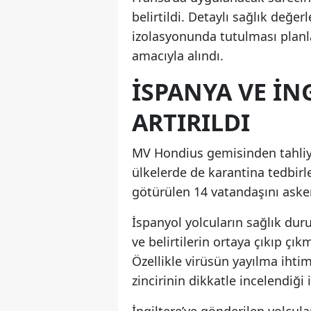
belirtildi. Detaylı sağlık değ
izolasyonunda tutulması planla
amacıyla alındı.
İSPANYA VE İN
ARTIRILDI
MV Hondius gemisinden tahliye e
ülkelerde de karantina tedbirl
götürülen 14 vatandaşını aske
İspanyol yolcuların sağlık dur
ve belirtilerin ortaya çıkıp çık
Özellikle virüsün yayılma ihtim
zincirinin dikkatle incelendiği i
İngiltere’ye gönderilen yolcu