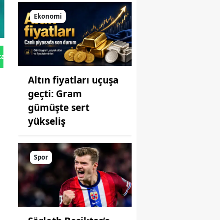
Ekonomi
tan Gönder
Altın fiyatları uçuşa
geçti: Gram
gümüşte sert
yükseliş
Spor