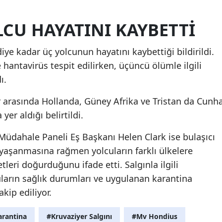
CU HAYATINI KAYBETTI
ye kadar üç yolcunun hayatını kaybettiği bildirildi.
 hantavirüs tespit edilirken, üçüncü ölümle ilgili
ı.
r arasında Hollanda, Güney Afrika ve Tristan da Cunh
yer aldığı belirtildi.
Müdahale Paneli Eş Başkanı Helen Clark ise bulaşıcı
 yaşanmasına rağmen yolcuların farklı ülkelere
leri doğurduğunu ifade etti. Salgınla ilgili
cuların sağlık durumları ve uygulanan karantina
kip ediliyor.
arantina
#Kruvaziyer Salgını
#Mv Hondius