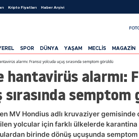
arı
Kripto Fiyatları
Haber Arşivi
FOT
YEREL
SPOR
DÜNYA
YAŞAM
MECLİS
MAGAZİN
antavirüs alarmı: Fransız yolcuda uçuş sırasında semptom görüldü
 hantavirüs alarmı: F
ş sırasında semptom 
den MV Hondius adlı kruvaziyer gemisinde 
ilen yolcular için farklı ülkelerde karantin
culardan birinde dönüş uçuşunda semptom 