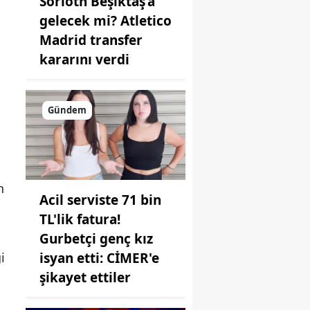
Sörloth Beşiktaş’a
gelecek mi? Atletico
Madrid transfer
kararını verdi
Gündem
n
Acil serviste 71 bin
TL'lik fatura!
Gurbetçi genç kız
i
isyan etti: CİMER'e
i
şikayet ettiler