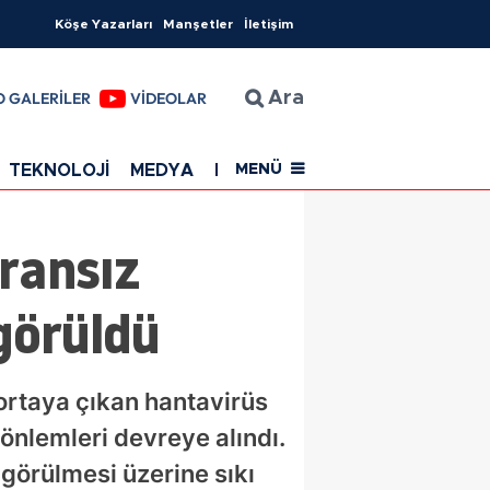
Köşe Yazarları
Manşetler
İletişim
O GALERİLER
VİDEOLAR
Ara
TEKNOLOJİ
MEDYA
EĞİTİM
SAĞLIK
Resmi Rekla
MENÜ
ransız
görüldü
ortaya çıkan hantavirüs
a önlemleri devreye alındı.
görülmesi üzerine sıkı