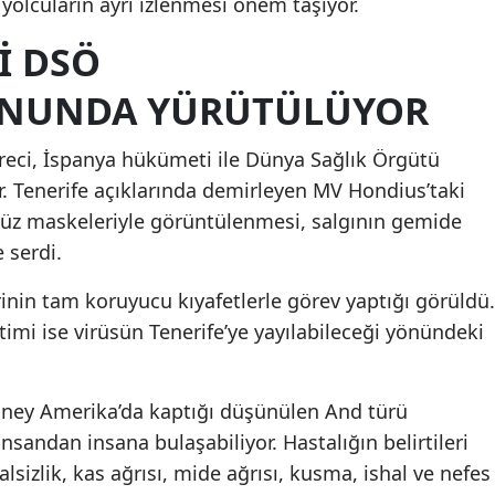
olcuların ayrı izlenmesi önem taşıyor.
I DSÖ
NUNDA YÜRÜTÜLÜYOR
üreci, İspanya hükümeti ile Dünya Sağlık Örgütü
 Tenerife açıklarında demirleyen MV Hondius’taki
üz maskeleriyle görüntülenmesi, salgının gemide
 serdi.
rinin tam koruyucu kıyafetlerle görev yaptığı görüldü.
imi ise virüsün Tenerife’ye yayılabileceği yönündeki
üney Amerika’da kaptığı düşünülen And türü
sandan insana bulaşabiliyor. Hastalığın belirtileri
sizlik, kas ağrısı, mide ağrısı, kusma, ishal ve nefes