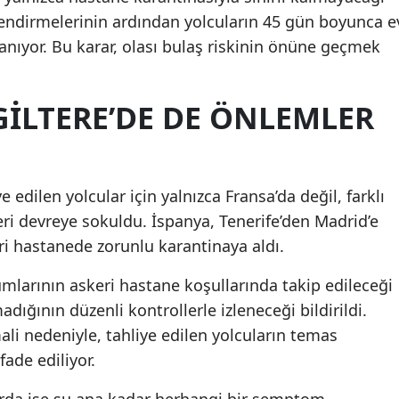
erlendirmelerinin ardından yolcuların 45 gün boyunca e
nıyor. Bu karar, olası bulaş riskinin önüne geçmek
GILTERE’DE DE ÖNLEMLER
dilen yolcular için yalnızca Fransa’da değil, farklı
eri devreye sokuldu. İspanya, Tenerife’den Madrid’e
ri hastanede zorunlu karantinaya aldı.
umlarının askeri hastane koşullarında takip edileceği
madığının düzenli kontrollerle izleneceği bildirildi.
ali nedeniyle, tahliye edilen yolcuların temas
fade ediliyor.
larda ise şu ana kadar herhangi bir semptom