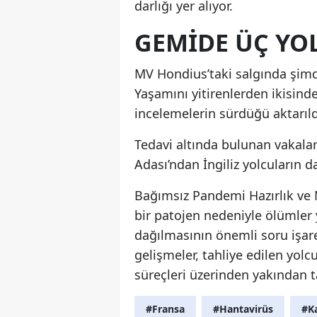
darlığı yer alıyor.
GEMIDE ÜÇ YOL
MV Hondius’taki salgında şimdi
Yaşamını yitirenlerden ikisinde
incelemelerin sürdüğü aktarıld
Tedavi altında bulunan vakala
Adası’ndan İngiliz yolcuların da 
Bağımsız Pandemi Hazırlık ve 
bir patojen nedeniyle ölümler
dağılmasının önemli soru işaret
gelişmeler, tahliye edilen yol
süreçleri üzerinden yakından ta
#Fransa
#Hantavirüs
#K