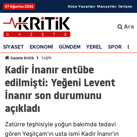
07 Ağustos 2026
Köşe Yazarları
Manşetler
İletişim
Ara
SİYASET
EKONOMİ
GÜNDEM
YEREL
SPOR
DÜ
Sağlık
Gazete Kritik
Kadir İnanır entübe
edilmişti: Yeğeni Levent
İnanır son durumunu
açıkladı
Zatürre teşhisiyle yoğun bakımda tedavi
gören Yeşilçam’ın usta ismi Kadir İnanır’ın