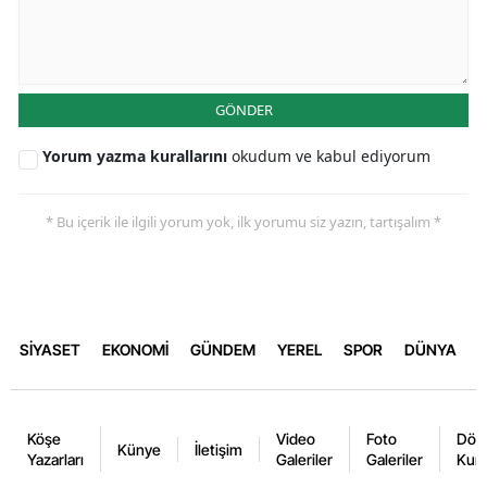
GÖNDER
Yorum yazma kurallarını
okudum ve kabul ediyorum
* Bu içerik ile ilgili yorum yok, ilk yorumu siz yazın, tartışalım *
SİYASET
EKONOMİ
GÜNDEM
YEREL
SPOR
DÜNYA
Köşe
Video
Foto
Dövi
Künye
İletişim
Yazarları
Galeriler
Galeriler
Kurl