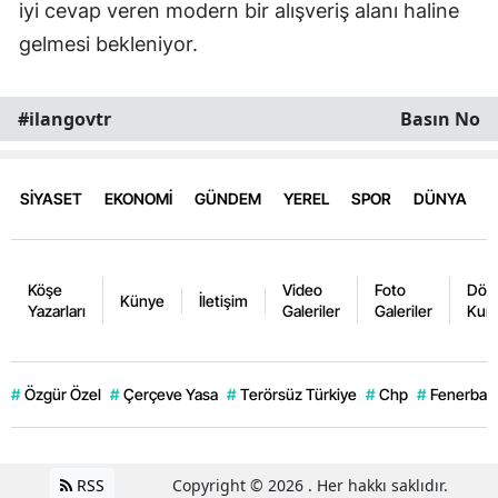
iyi cevap veren modern bir alışveriş alanı haline
gelmesi bekleniyor.
#ilangovtr
Basın No
SİYASET
EKONOMİ
GÜNDEM
YEREL
SPOR
DÜNYA
Köşe
Video
Foto
Dövi
Künye
İletişim
Yazarları
Galeriler
Galeriler
Kurl
#
Özgür Özel
#
Çerçeve Yasa
#
Terörsüz Türkiye
#
Chp
#
Fenerbahç
RSS
Copyright © 2026 . Her hakkı saklıdır.