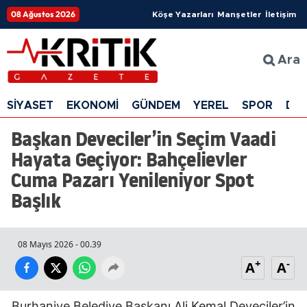
08 Ağustos 2026
Köşe Yazarları
Manşetler
İletişim
Ara
SİYASET
EKONOMİ
GÜNDEM
YEREL
SPOR
DÜ
Başkan Deveciler’in Seçim Vaadi
Hayata Geçiyor: Bahçelievler
Cuma Pazarı Yenileniyor Spot
Başlık
08 Mayıs 2026 - 00.39
+
-
A
A
Burhaniye Belediye Başkanı Ali Kemal Deveciler’in