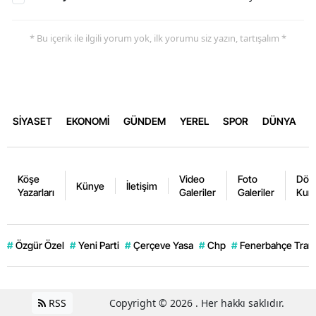
* Bu içerik ile ilgili yorum yok, ilk yorumu siz yazın, tartışalım *
SİYASET
EKONOMİ
GÜNDEM
YEREL
SPOR
DÜNYA
Köşe
Video
Foto
Dövi
Künye
İletişim
Yazarları
Galeriler
Galeriler
Kurl
#
Özgür Özel
#
Yeni Parti
#
Çerçeve Yasa
#
Chp
#
Fenerbahçe Trans
RSS
Copyright © 2026 . Her hakkı saklıdır.