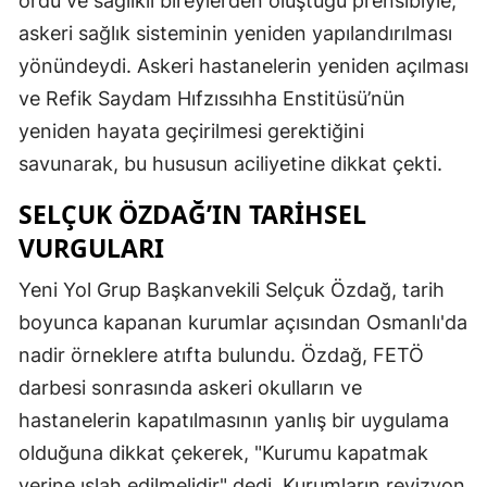
ordu ve sağlıklı bireylerden oluştuğu prensibiyle,
askeri sağlık sisteminin yeniden yapılandırılması
yönündeydi. Askeri hastanelerin yeniden açılması
ve Refik Saydam Hıfzıssıhha Enstitüsü’nün
yeniden hayata geçirilmesi gerektiğini
savunarak, bu hususun aciliyetine dikkat çekti.
SELÇUK ÖZDAĞ’IN TARIHSEL
VURGULARI
Yeni Yol Grup Başkanvekili Selçuk Özdağ, tarih
boyunca kapanan kurumlar açısından Osmanlı'da
nadir örneklere atıfta bulundu. Özdağ, FETÖ
darbesi sonrasında askeri okulların ve
hastanelerin kapatılmasının yanlış bir uygulama
olduğuna dikkat çekerek, "Kurumu kapatmak
yerine ıslah edilmelidir" dedi. Kurumların revizyon