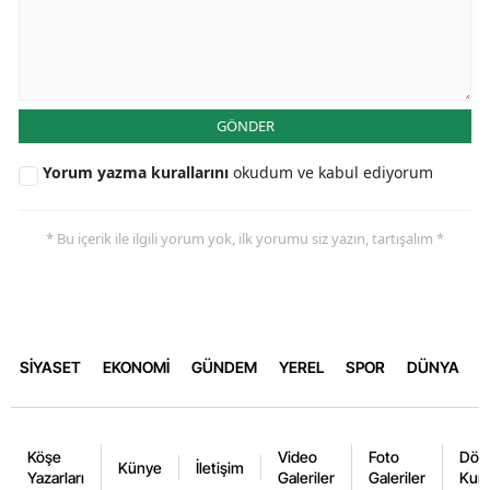
GÖNDER
Yorum yazma kurallarını
okudum ve kabul ediyorum
* Bu içerik ile ilgili yorum yok, ilk yorumu siz yazın, tartışalım *
SİYASET
EKONOMİ
GÜNDEM
YEREL
SPOR
DÜNYA
Köşe
Video
Foto
Dövi
Künye
İletişim
Yazarları
Galeriler
Galeriler
Kurl