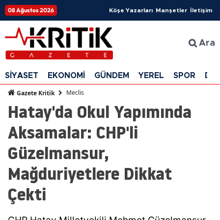
08 Ağustos 2026
Köşe Yazarları
Manşetler
İletişim
Ara
SİYASET
EKONOMİ
GÜNDEM
YEREL
SPOR
DÜ
Meclis
Gazete Kritik
Hatay'da Okul Yapımında
Aksamalar: CHP'li
Güzelmansur,
Mağduriyetlere Dikkat
Çekti