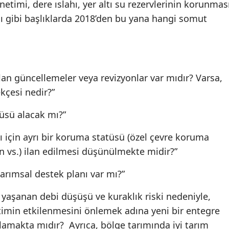
etimi, dere ıslahı, yer altı su rezervlerinin korunmas
ası gibi başlıklarda 2018’den bu yana hangi somut
lan güncellemeler veya revizyonlar var mıdır? Varsa,
ekçesi nedir?”
üsü alacak mı?”
ı için ayrı bir koruma statüsü (özel çevre koruma
an vs.) ilan edilmesi düşünülmekte midir?”
tarımsal destek planı var mı?”
 yaşanan debi düşüşü ve kuraklık riski nedeniyle,
timin etkilenmesini önlemek adına yeni bir entegre
nlamakta mıdır?
Ayrıca, bölge tarımında iyi tarım