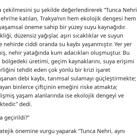
 çekilmesini şu şekilde değerlendirerek “Tunca Nehri
ehri’ne katılan, Trakya’nın hem ekolojik dengesi hem
 yaşamsal öneme sahip bir yüzey suyu kaynağıdır.
liği, düzensiz yağışlar, aşırı sıcaklıklar ve suyun
e nehirde ciddi oranda su kaybı yaşanmıştır. Yer yer
iş, nehir yatağında kum adacıkları oluşmuştur. Bu
 bölgedeki üretimi, geçim kaynaklarını, suya erişimi
liğini tehdit eden çok yönlü bir krizi işaret
aşanan debi kaybı, tarımsal sulamayı güçleştirmekte;
yan binlerce çiftçinin emeğini riske atmakta;
elişmiş yaşam alanlarında ise ekolojik dengeyi ve
ktedir.” dedi.
 geçirildi?”
ratejik önemine vurgu yaparak “Tunca Nehri, aynı