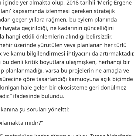
içinde yer almakta olup, 2018 tarihli ‘Meriç-Ergene
anı’ kapsamında izlenmesi gereken stratejik
radan geçen yıllara rağmen, bu eylem planında
hayata geçirildiği, ne kadarının güncelliğini
 hangi etkili önlemlerin alındığı belirsizdir.
nehir üzerinde yürütülen veya planlanan her türlü
ık ve kamu bilgilendirmesi ihtiyacını da artırmaktadır.
ı bu denli kritik boyutlara ulaşmışken, herhangi bir
nıp planlanmadığı, varsa bu projelerin ne amaçla ve
 sürecine göre tasarlandığı kamuoyuna açık biçimde
 kırılgan hale gelen bir ekosisteme geri dönülmez
adır.” ifadesinde bulundu.
anına şu soruları yöneltti:
pılamakta mıdır?”
a 5 metreküpe kadar düşen su akışı, Tunca Nehri'nde