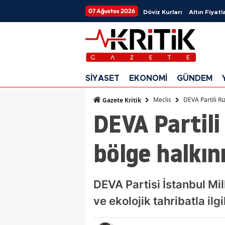
07 Ağustos 2026
Döviz Kurları
Altın Fiyatla
SİYASET
EKONOMİ
GÜNDEM
Meclis
DEVA Partili Rı
Gazete Kritik
DEVA Partili
bölge halkın
DEVA Partisi İstanbul Mi
ve ekolojik tahribatla il