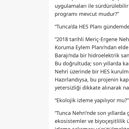
uygulamaları ile sürdürülebilir
programı mevcut mudur?”
“Tunca’da HES Planı gündemde
“2018 tarihli Meriç-Ergene Neh
Koruma Eylem Planı’ndan elde 
Barajı’nda bir hidroelektrik sa
Bu doğrultuda; son yıllarda k
Nehri üzerinde bir HES kurulma
Hazırlandıysa, bu projenin ka
yetersizliği dikkate alınarak n
“Ekolojik izleme yapılıyor mu?”
“Tunca Nehri'nde son yıllarda
ekosistemler ve biyoçeşitlilik ü
izleme çalışması yürütülmekte