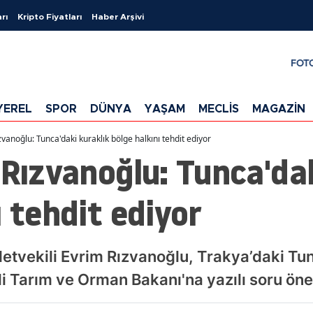
rı
Kripto Fiyatları
Haber Arşivi
FOT
YEREL
SPOR
DÜNYA
YAŞAM
MECLİS
MAGAZİN
zvanoğlu: Tunca'daki kuraklık bölge halkını tehdit ediyor
 Rızvanoğlu: Tunca'dak
ı tehdit ediyor
lletvekili Evrim Rızvanoğlu, Trakya’daki Tu
gili Tarım ve Orman Bakanı'na yazılı soru ön