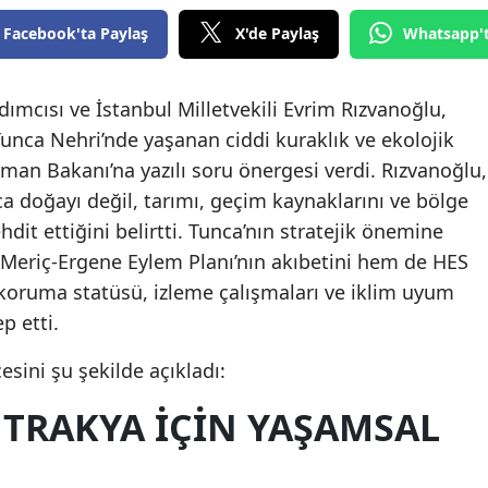
Facebook'ta Paylaş
X'de Paylaş
Whatsapp'
ımcısı ve İstanbul Milletvekili Evrim Rızvanoğlu,
unca Nehri’nde yaşanan ciddi kuraklık ve ekolojik
man Bakanı’na yazılı soru önergesi verdi. Rızvanoğlu,
ca doğayı değil, tarımı, geçim kaynaklarını ve bölge
it ettiğini belirtti. Tunca’nın stratejik önemine
Meriç-Ergene Eylem Planı’nın akıbetini hem de HES
 koruma statüsü, izleme çalışmaları ve iklim uyum
p etti.
sini şu şekilde açıkladı:
 TRAKYA IÇIN YAŞAMSAL