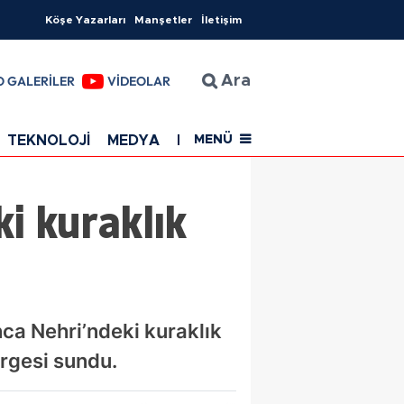
Köşe Yazarları
Manşetler
İletişim
O GALERİLER
VİDEOLAR
Ara
TEKNOLOJİ
MEDYA
EĞİTİM
SAĞLIK
Resmi Rekla
MENÜ
i kuraklık
nca Nehri’ndeki kuraklık
ergesi sundu.