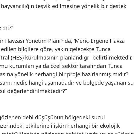
 hayvancılığın teşvik edilmesine yönelik bir destek
 mi?”
ir Havzası Yönetim Planı’nda, ‘Meriç-Ergene Havza
edilen bilgilere göre, yakın gelecekte Tunca
ntral (HES) kurulmasının planlandığı’
belirtilmektedir.
amu kurumları ya da özel sektör tarafından Tunca
sına yönelik herhangi bir proje hazırlanmış mıdır?
psamı nedir, hangi aşamadadır ve bölgede yaşanan su
asıl değerlendirilmektedir?”
 gözlenen debi düşüşünün bölgedeki sucul
zerindeki etkilerine ilişkin herhangi bir ekolojik
 midir? Nehirde gözlenen habitat kaybı ya da türlerin