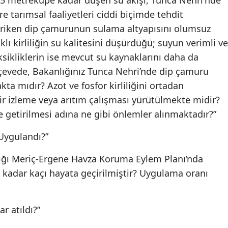
e tarımsal faaliyetleri ciddi biçimde tehdit
iriken dip çamurunun sulama altyapısını olumsuz
klı kirliliğin su kalitesini düşürdüğü; suyun verimli ve
ksikliklerin ise mevcut su kaynaklarını daha da
rçevede, Bakanlığınız Tunca Nehri’nde dip çamuru
ta mıdır? Azot ve fosfor kirliliğini ortadan
ir izleme veya arıtım çalışması yürütülmekte midir?
 getirilmesi adına ne gibi önlemler alınmaktadır?”
Uygulandı?”
ldığı Meriç-Ergene Havza Koruma Eylem Planı’nda
kadar kaçı hayata geçirilmiştir? Uygulama oranı
r atıldı?”