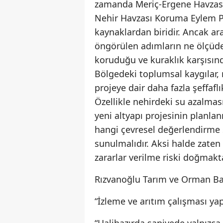
zamanda Meriç-Ergene Havzası 
Nehir Havzası Koruma Eylem Pl
kaynaklardan biridir. Ancak a
öngörülen adımların ne ölçüde 
koruduğu ve kuraklık karşısında
Bölgedeki toplumsal kaygılar, 
projeye dair daha fazla şeffafl
Özellikle nehirdeki su azalmas
yeni altyapı projesinin planla
hangi çevresel değerlendirme
sunulmalıdır. Aksi halde zaten
zararlar verilme riski doğmakt
Rızvanoğlu Tarım ve Orman Bak
“İzleme ve arıtım çalışması ya
“Halihazırda saniyede yalnızc